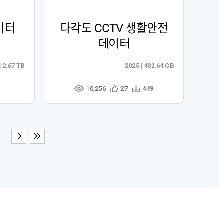
이터
다각도 CCTV 생활안전
데이터
| 2.67 TB
2025 | 482.64 GB
10,256
관
다
27
449
조
심
운
회
등
수
수
록
다음
끝