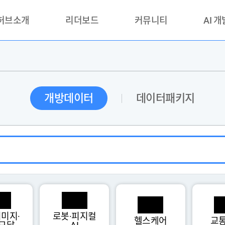
 허브소개
리더보드
커뮤니티
AI 
란?
리더보드(시범운영)
공지사항
AI데이터 
란?
활용성과 우수사례
책
품질가이드
개방데이터
데이터패키지
안내
미지·
로봇·피지컬
헬스케어
교