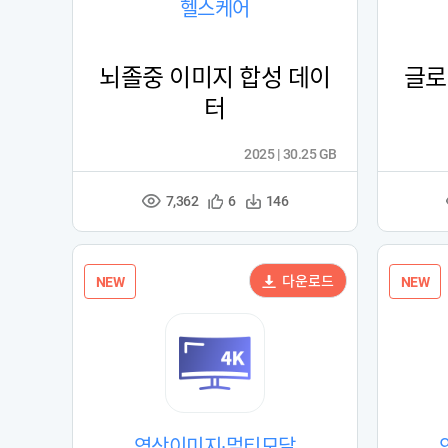
헬스케어
뇌졸중 이미지 합성 데이
글로
터
2025 | 30.25 GB
7,362
관
다
6
146
조
심
운
회
등
수
수
록
다운로드
NEW
NEW
영상이미지·멀티모달