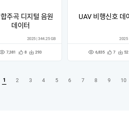
합주곡 디지털 음원
UAV 비행신호 데
데이터
2025 | 344.25 GB
2025 
7,381
6,835
관
다
관
다
8
293
7
52
조
조
심
운
심
운
회
회
등
수
등
수
수
수
록
록
1
2
3
4
5
6
7
8
9
10