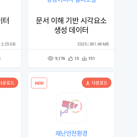
이터
문서 이해 기반 시각요소
생성 데이터
| 2.25 GB
2025 | 381.48 MB
9,176
관
다
5
13
151
조
심
운
회
등
수
수
록
다운로드
다운로드
NEW
재난안전환경