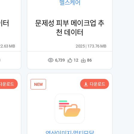
헬스케어
이터
문제성 피부 메이크업 추
천 데이터
22.63 MB
2025 | 173.76 MB
6,739
관
다
3
12
86
조
심
운
회
등
수
수
록
다운로드
다운로드
NEW
영상이미지·멀티모달