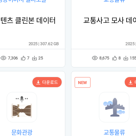
콘텐츠 클린본 데이터
교통사고 모사 데
2025 | 307.62 GB
2025 
7,306
8,675
관
다
관
다
7
25
8
15
조
조
심
운
심
운
회
회
등
수
등
수
수
수
록
록
다운로드
NEW
문화관광
교통물류