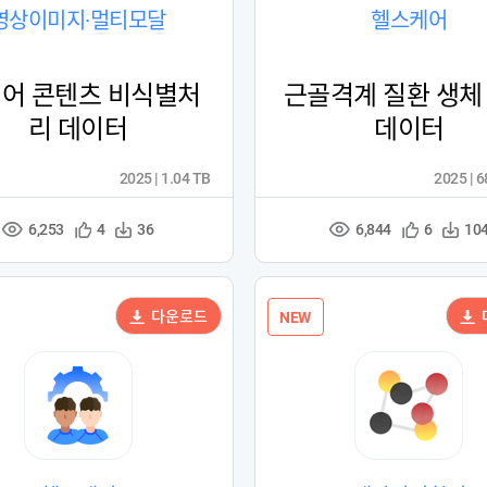
영상이미지·멀티모달
헬스케어
어 콘텐츠 비식별처
근골격계 질환 생체
리 데이터
데이터
2025 | 1.04 TB
2025 | 
6,253
6,844
관
다
관
다
4
36
6
10
조
조
심
운
심
운
회
회
등
수
등
수
수
수
록
록
다운로드
NEW