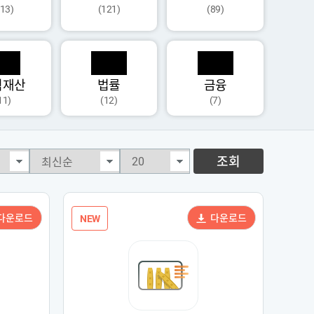
113)
(121)
(89)
식재산
법률
금융
11)
(12)
(7)
조회
다운로드
다운로드
NEW