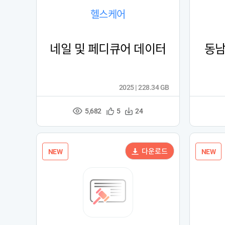
헬스케어
네일 및 페디큐어 데이터
동남
2025 | 228.34 GB
5,682
관
다
5
24
조
심
운
회
등
수
수
록
다운로드
NEW
NEW