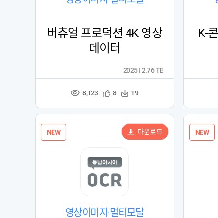
버츄얼 프로덕션 4K 영상
K-
데이터
2025 | 2.76 TB
8,123
관
다
8
19
조
심
운
회
등
수
수
록
다운로드
NEW
NEW
영상이미지·멀티모달