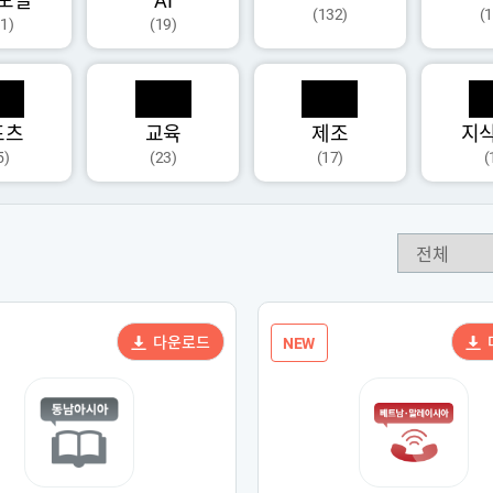
모달
AI
(132)
(
1)
(19)
포츠
교육
제조
지
5)
(23)
(17)
(
다운로드
NEW