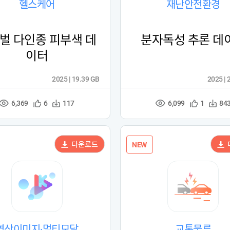
헬스케어
재난안전환경
벌 다인종 피부색 데
분자독성 추론 데
이터
2025 | 19.39 GB
2025 | 
6,369
6,099
관
다
관
다
6
117
1
84
조
조
심
운
심
운
회
회
등
수
등
수
수
수
록
록
다운로드
NEW
영상이미지·멀티모달
교통물류