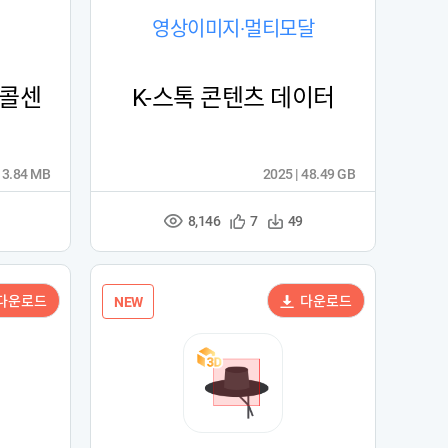
영상이미지·멀티모달
 콜센
K-스톡 콘텐츠 데이터
13.84 MB
2025 | 48.49 GB
8,146
관
다
7
49
조
심
운
회
등
수
수
록
다운로드
다운로드
NEW