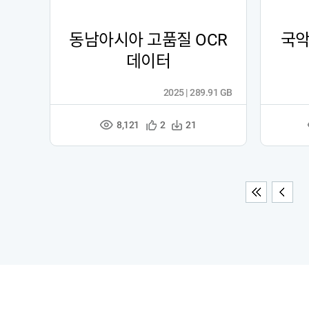
동남아시아 고품질 OCR
국악
데이터
2025 | 289.91 GB
8,121
관
다
2
21
조
심
운
회
등
수
수
록
처음
이전