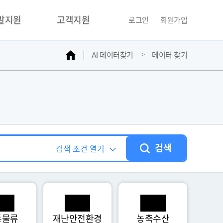
개발지원
고객지원
로그인
회원가입
홈
AI 데이터찾기
데이터 찾기
거래소
문의하기
자주찾는질문
민원접수
AI데이터등록신청
성과조사
검색
검색 조건 열기
통물류
재난안전환경
농축수산