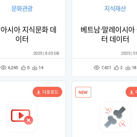
문화관광
지식재산
아시아 지식문화 데
베트남·말레이시아
이터
터 데이터
2025 | 8.05 GB
2025 | 5
6,245
7,421
관
다
관
다
0
14
2
18
조
조
심
운
심
운
회
회
등
수
등
수
수
수
록
록
다운로드
NEW