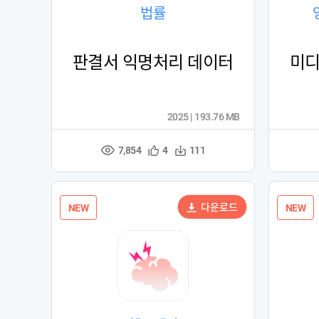
법률
판결서 익명처리 데이터
미디
2025 | 193.76 MB
7,854
관
다
4
111
조
심
운
회
등
수
수
록
다운로드
NEW
NEW