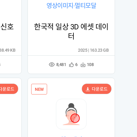
영상이미지·멀티모달
 신호
한국적 일상 3D 에셋 데이
터
688.49 KB
2025 | 163.23 GB
8,481
관
다
4
6
108
조
심
운
회
등
수
수
록
다운로드
다운로드
NEW