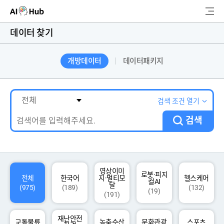
AI-Hub
데이터 찾기
로그인
회원가입
개방데이터
데이터패키지
검
색
AI 데이터찾기
검색 조건 열기
검색
AI 허브소개
리더보드
커뮤니티
영상이미
로봇·피지
전체
한국어
지·멀티모
헬스케어
컬AI
달
(975)
(189)
(132)
(19)
(191)
AI 개발지원
재난안전
고객지원
교통물류
농축수산
문화관광
스포츠