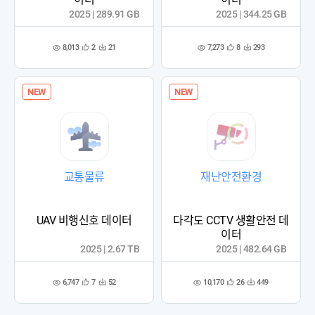
2025 | 289.91 GB
2025 | 344.25 GB
8,013
7,273
2
21
8
293
관
다
관
다
조
조
심
운
심
운
회
회
등
수
등
수
수
수
록
록
NEW
NEW
교통물류
재난안전환경
UAV 비행신호 데이터
다각도 CCTV 생활안전 데
이터
2025 | 2.67 TB
2025 | 482.64 GB
6,747
10,170
7
52
26
449
관
다
관
다
조
조
심
운
심
운
회
회
등
수
등
수
수
수
록
록