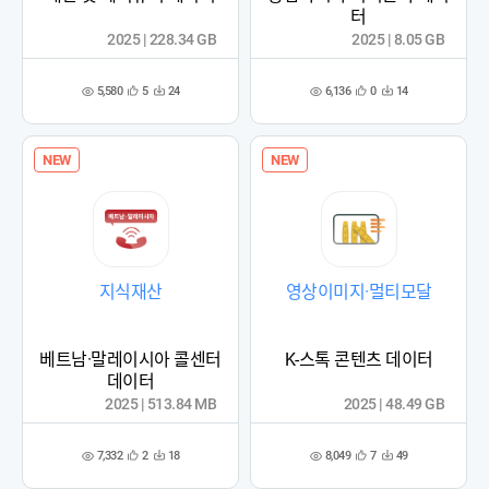
터
2025 | 228.34 GB
2025 | 8.05 GB
5,580
6,136
5
24
0
14
관
다
관
다
조
조
심
운
심
운
회
회
등
수
등
수
수
수
록
록
NEW
NEW
지식재산
영상이미지·멀티모달
베트남·말레이시아 콜센터
K-스톡 콘텐츠 데이터
데이터
2025 | 513.84 MB
2025 | 48.49 GB
7,332
8,049
2
18
7
49
관
다
관
다
조
조
심
운
심
운
회
회
등
수
등
수
수
수