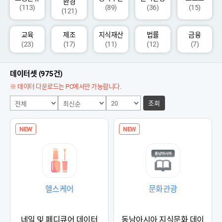
환경
(113)
(89)
(36)
(15)
(121)
교육
제조
지식재산
법률
금융
(23)
(17)
(11)
(12)
(7)
데이터셋 (975건)
※ 데이터 다운로드는 PC에서만 가능합니다.
조회
NEW
NEW
헬스케어
문화관광
네일 및 페디큐어 데이터
동남아시아 지식문화 데이