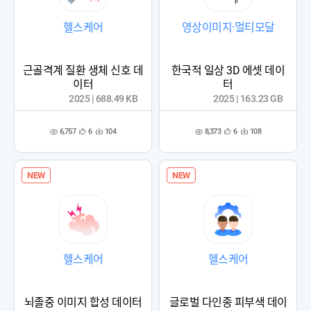
헬스케어
영상이미지·멀티모달
근골격계 질환 생체 신호 데
한국적 일상 3D 에셋 데이
이터
터
2025 | 688.49 KB
2025 | 163.23 GB
6,757
8,373
6
104
6
108
관
다
관
다
조
조
심
운
심
운
회
회
등
수
등
수
수
수
록
록
NEW
NEW
헬스케어
헬스케어
뇌졸중 이미지 합성 데이터
글로벌 다인종 피부색 데이