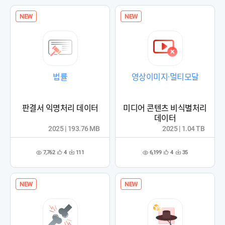
록
록
NEW
NEW
법률
영상이미지·멀티모달
판결서 익명처리 데이터
미디어 콘텐츠 비식별처리
데이터
2025 | 193.76 MB
2025 | 1.04 TB
7,762
6,199
4
111
4
35
관
다
관
다
조
조
심
운
심
운
회
회
등
수
등
수
수
수
록
록
NEW
NEW