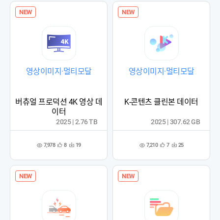
NEW
NEW
영상이미지·멀티모달
영상이미지·멀티모달
버츄얼 프로덕션 4K 영상 데
K-콘텐츠 클린본 데이터
이터
2025 | 2.76 TB
2025 | 307.62 GB
7,978
7,210
8
19
7
25
관
다
관
다
조
조
심
운
심
운
회
회
등
수
등
수
수
수
록
록
NEW
NEW