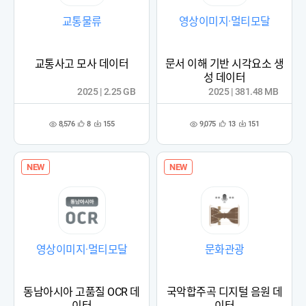
교통물류
영상이미지·멀티모달
교통사고 모사 데이터
문서 이해 기반 시각요소 생
성 데이터
2025 | 2.25 GB
2025 | 381.48 MB
8,576
9,075
8
155
13
151
관
다
관
다
조
조
심
운
심
운
회
회
등
수
등
수
수
수
록
록
NEW
NEW
영상이미지·멀티모달
문화관광
동남아시아 고품질 OCR 데
국악합주곡 디지털 음원 데
이터
이터