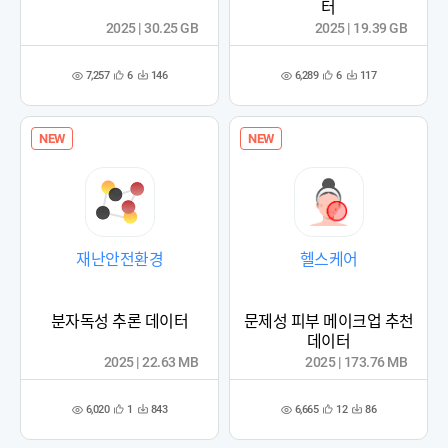
터
2025 | 30.25 GB
2025 | 19.39 GB
7,257
6,289
6
146
6
117
관
다
관
다
조
조
심
운
심
운
회
회
등
수
등
수
수
수
록
록
NEW
NEW
재난안전환경
헬스케어
분자독성 추론 데이터
문제성 피부 메이크업 추천
데이터
2025 | 22.63 MB
2025 | 173.76 MB
6,020
6,665
1
843
12
86
관
다
관
다
조
조
심
운
심
운
회
회
등
수
등
수
수
수
록
록