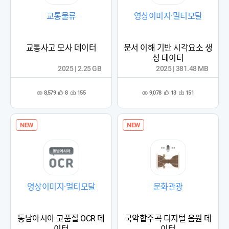
교통물류
영상이미지·멀티모달
교통사고 모사 데이터
문서 이해 기반 시각요소 생
성 데이터
2025 | 2.25 GB
2025 | 381.48 MB
8,579
9,078
8
155
13
151
관
다
관
다
조
조
심
운
심
운
회
회
등
수
등
수
수
수
록
록
NEW
NEW
영상이미지·멀티모달
문화관광
동남아시아 고품질 OCR 데
국악합주곡 디지털 음원 데
이터
이터