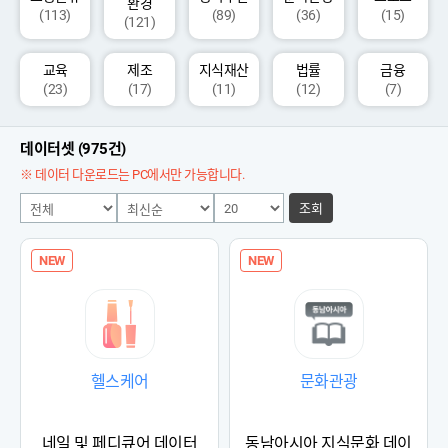
환경
(113)
(89)
(36)
(15)
(121)
교육
제조
지식재산
법률
금융
(23)
(17)
(11)
(12)
(7)
데이터셋 (975건)
※ 데이터 다운로드는 PC에서만 가능합니다.
조회
NEW
NEW
헬스케어
문화관광
네일 및 페디큐어 데이터
동남아시아 지식문화 데이