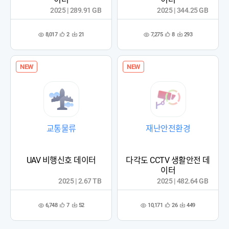
2025 | 289.91 GB
2025 | 344.25 GB
8,017
7,275
2
21
8
293
관
다
관
다
조
조
심
운
심
운
회
회
등
수
등
수
수
수
록
록
NEW
NEW
교통물류
재난안전환경
UAV 비행신호 데이터
다각도 CCTV 생활안전 데
이터
2025 | 2.67 TB
2025 | 482.64 GB
6,748
10,171
7
52
26
449
관
다
관
다
조
조
심
운
심
운
회
회
등
수
등
수
수
수
록
록