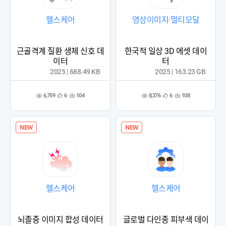
헬스케어
영상이미지·멀티모달
근골격계 질환 생체 신호 데
한국적 일상 3D 에셋 데이
이터
터
2025 | 688.49 KB
2025 | 163.23 GB
6,759
8,376
6
104
6
108
관
다
관
다
조
조
심
운
심
운
회
회
등
수
등
수
수
수
록
록
NEW
NEW
헬스케어
헬스케어
뇌졸중 이미지 합성 데이터
글로벌 다인종 피부색 데이