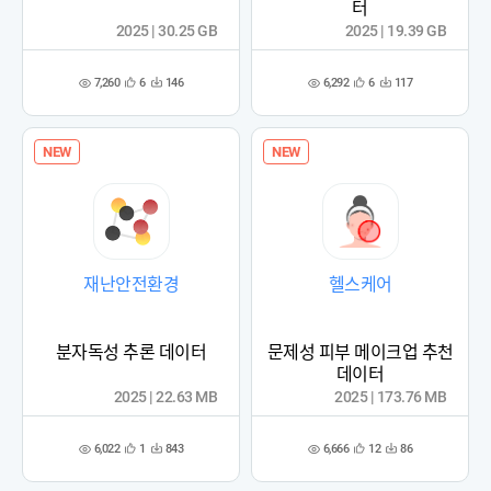
터
2025 | 30.25 GB
2025 | 19.39 GB
7,260
6,292
6
146
6
117
관
다
관
다
조
조
심
운
심
운
회
회
등
수
등
수
수
수
록
록
NEW
NEW
재난안전환경
헬스케어
분자독성 추론 데이터
문제성 피부 메이크업 추천
데이터
2025 | 22.63 MB
2025 | 173.76 MB
6,022
6,666
1
843
12
86
관
다
관
다
조
조
심
운
심
운
회
회
등
수
등
수
수
수
록
록