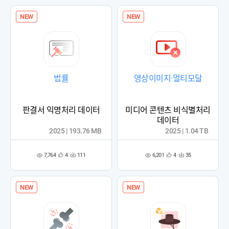
록
록
NEW
NEW
법률
영상이미지·멀티모달
판결서 익명처리 데이터
미디어 콘텐츠 비식별처리
데이터
2025 | 193.76 MB
2025 | 1.04 TB
7,764
6,201
4
111
4
35
관
다
관
다
조
조
심
운
심
운
회
회
등
수
등
수
수
수
록
록
NEW
NEW