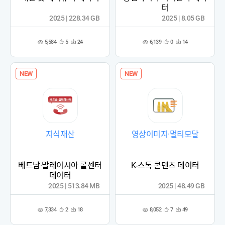
터
2025 | 228.34 GB
2025 | 8.05 GB
5,584
6,139
5
24
0
14
관
다
관
다
조
조
심
운
심
운
회
회
등
수
등
수
수
수
록
록
NEW
NEW
지식재산
영상이미지·멀티모달
베트남·말레이시아 콜센터
K-스톡 콘텐츠 데이터
데이터
2025 | 513.84 MB
2025 | 48.49 GB
7,334
8,052
2
18
7
49
관
다
관
다
조
조
심
운
심
운
회
회
등
수
등
수
수
수