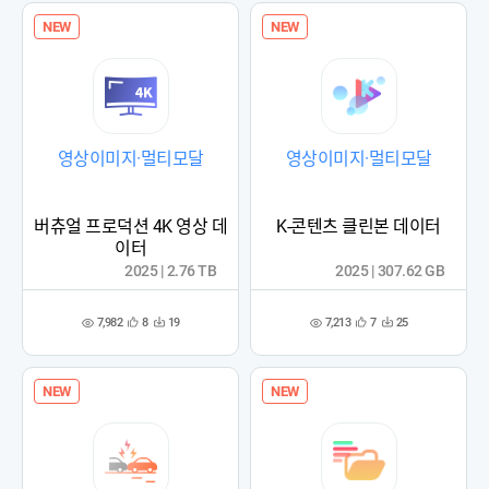
NEW
NEW
영상이미지·멀티모달
영상이미지·멀티모달
버츄얼 프로덕션 4K 영상 데
K-콘텐츠 클린본 데이터
이터
2025 | 2.76 TB
2025 | 307.62 GB
7,982
7,213
8
19
7
25
관
다
관
다
조
조
심
운
심
운
회
회
등
수
등
수
수
수
록
록
NEW
NEW