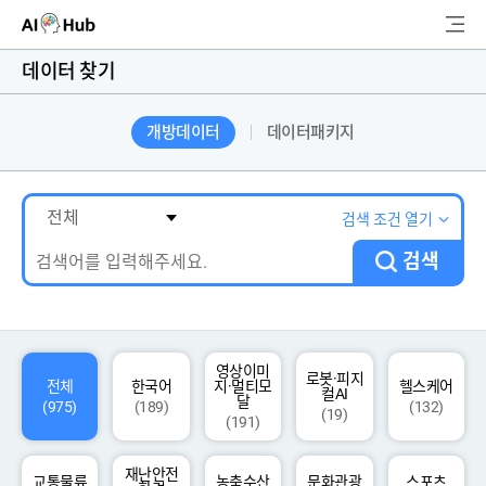
AI-Hub
데이터 찾기
로그인
회원가입
개방데이터
데이터패키지
검
색
AI 데이터찾기
검색 조건 열기
검색
AI 허브소개
리더보드
커뮤니티
영상이미
로봇·피지
전체
한국어
지·멀티모
헬스케어
컬AI
달
(975)
(189)
(132)
(19)
(191)
AI 개발지원
재난안전
고객지원
교통물류
농축수산
문화관광
스포츠