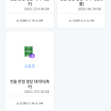
구)
볼)
2022 | 214.36 GB
2022 | 66.78 GB
22,860
15,393
18
258
6
150
관
다
관
다
조
조
심
운
심
운
회
회
등
수
등
수
수
수
록
록
스포츠
전술 판정 영상 데이터(축
구)
2022 | 272.32 GB
21,203
30
144
관
다
조
심
운
회
등
수
수