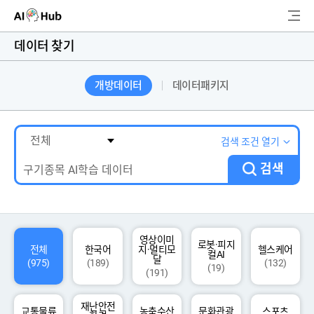
AI-Hub
데이터 찾기
로그인
회원가입
개방데이터
데이터패키지
검
색
AI 데이터찾기
검색 조건 열기
검색
AI 허브소개
리더보드
커뮤니티
영상이미
로봇·피지
전체
한국어
지·멀티모
헬스케어
컬AI
달
(975)
(189)
(132)
(19)
(191)
AI 개발지원
재난안전
고객지원
교통물류
농축수산
문화관광
스포츠