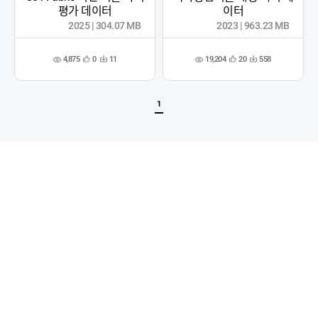
평가 데이터
이터
2025 | 304.07 MB
2023 | 963.23 MB
4,875
19,204
0
11
20
558
관
다
관
다
조
조
심
운
심
운
회
회
등
수
등
수
수
수
록
록
1