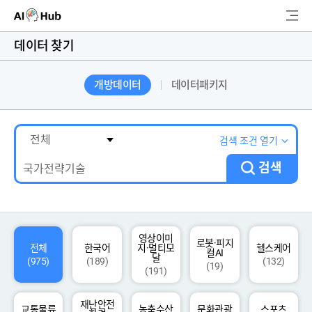
AI-Hub
데이터 찾기
로그인
회원가입
개방데이터
데이터패키지
검
색
AI 데이터찾기
검색 조건 열기
검색
AI 허브소개
리더보드
커뮤니티
영상이미
로봇·피지
전체
한국어
지·멀티모
헬스케어
컬AI
달
(975)
(189)
(132)
(19)
(191)
AI 개발지원
재난안전
고객지원
교통물류
농축수산
문화관광
스포츠