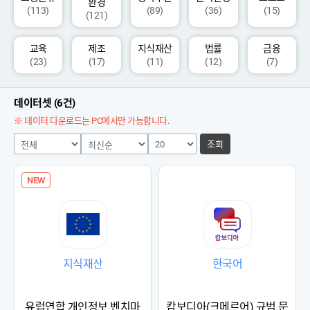
환경
(113)
(89)
(36)
(15)
(121)
교육
제조
지식재산
법률
금융
(23)
(17)
(11)
(12)
(7)
데이터셋 (6건)
※ 데이터 다운로드는 PC에서만 가능합니다.
조회
NEW
지식재산
한국어
유럽연합 개인정보 벤치마
캄보디아(크메르어) 규범 문