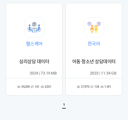
록
록
헬스케어
한국어
심리상담 데이터
아동·청소년 상담데이터
2024 | 73.19 MB
2023 | 11.54 GB
34,258
27,970
161
2,531
124
1,181
관
다
관
다
조
조
심
운
심
운
회
회
등
수
등
수
수
수
록
록
1