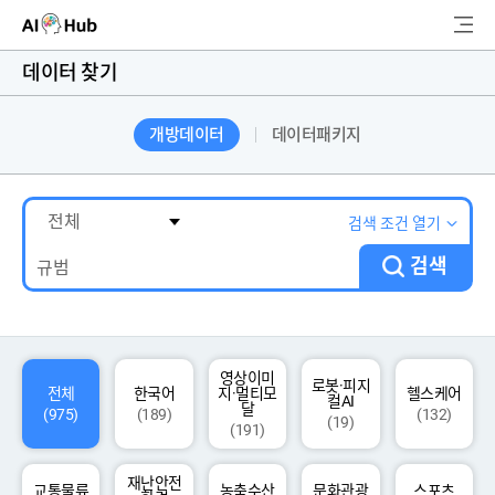
AI-Hub
데이터 찾기
로그인
회원가입
개방데이터
데이터패키지
검
색
AI 데이터찾기
검색 조건 열기
검색
AI 허브소개
리더보드
커뮤니티
영상이미
로봇·피지
전체
한국어
지·멀티모
헬스케어
컬AI
달
(975)
(189)
(132)
(19)
(191)
AI 개발지원
재난안전
고객지원
교통물류
농축수산
문화관광
스포츠