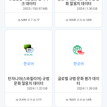
크 데이터
화 말뭉치 데이터
2025 | 150.97 MB
2024 | 1.30 GB
6,444
23,520
7
17
6
1,824
관
다
관
다
조
조
심
운
심
운
회
회
등
수
등
수
수
수
록
록
한국어
한국어
탄자니아(스와힐리어) 규범
글로벌 규범·문화 평가 데이
문화 말뭉치 데이터
터
2024 | 1.22 GB
2024 | 1.30 GB
21,410
18,521
3
1,117
6
1,435
관
다
관
다
조
조
심
운
심
운
회
회
등
수
등
수
수
수