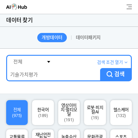
AI-Hub
데이터 찾기
로그인
회원가입
개방데이터
데이터패키지
검
색
AI 데이터찾기
검색 조건 열기
검색
AI 허브소개
리더보드
커뮤니티
영상이미
로봇·피지
전체
한국어
지·멀티모
헬스케어
컬AI
달
(975)
(189)
(132)
(19)
(191)
AI 개발지원
재난안전
고객지원
교통물류
농축수산
문화관광
스포츠