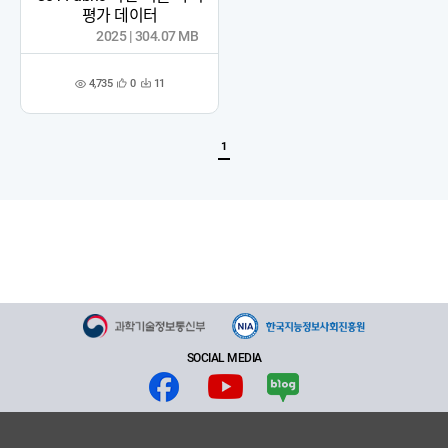
평가 데이터
2025 | 304.07 MB
4,735
0
11
관
다
조
심
운
회
등
수
수
록
1
SOCIAL MEDIA