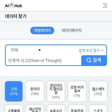
AI-Hub
데이터 찾기
로그인
회원가입
개방데이터
데이터패키지
검
색
AI 데이터찾기
검색 조건 열기
검색
AI 허브소개
리더보드
커뮤니티
영상이미
로봇·피지
전체
한국어
지·멀티모
헬스케어
컬AI
달
(975)
(189)
(132)
(19)
(191)
AI 개발지원
재난안전
고객지원
교통물류
농축수산
문화관광
스포츠