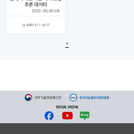
추론 데이터
2025 | 80.00 GB
4,303
1
17
관
다
조
심
운
회
등
수
수
록
1
SOCIAL MEDIA