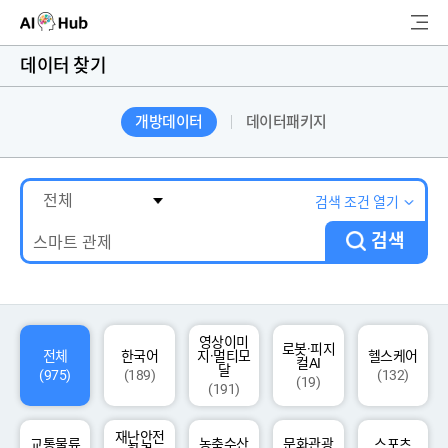
AI-Hub
데이터 찾기
로그인
회원가입
개방데이터
데이터패키지
검
색
AI 데이터찾기
검색 조건 열기
검색
AI 허브소개
리더보드
커뮤니티
영상이미
로봇·피지
전체
한국어
지·멀티모
헬스케어
컬AI
달
(975)
(189)
(132)
(19)
(191)
AI 개발지원
재난안전
고객지원
교통물류
농축수산
문화관광
스포츠