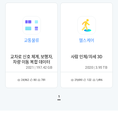
록
록
교통물류
헬스케어
교차로 신호 체계, 보행자,
사람 인체/자세 3D
차량 이동 복합 데이터
2021 | 197.42 GB
2020 | 3.95 TB
24,962
29,690
80
781
122
1,496
관
다
관
다
조
조
심
운
심
운
회
회
등
수
등
수
수
수
록
록
1