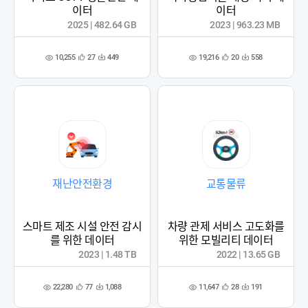
이터
이터
2025 | 482.64 GB
2023 | 963.23 MB
10,255
19,216
27
449
20
558
관
다
관
다
조
조
심
운
심
운
회
회
등
수
등
수
수
수
록
록
재난안전환경
교통물류
스마트 제조 시설 안전 감시
차량 관제 서비스 고도화를
를 위한 데이터
위한 모빌리티 데이터
2023 | 1.48 TB
2022 | 13.65 GB
22,280
11,647
77
1,088
28
191
관
다
관
다
조
조
심
운
심
운
회
회
등
수
등
수
수
수