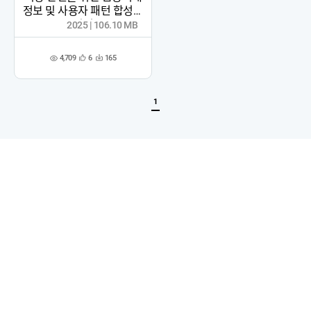
정보 및 사용자 패턴 합성데
이터
2025 | 106.10 MB
4,709
6
165
관
다
조
심
운
회
등
수
수
록
1