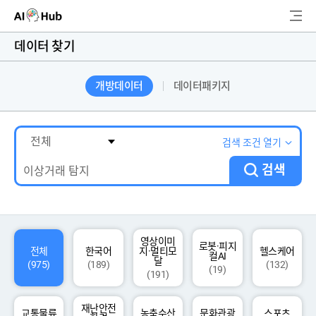
AI-Hub
데이터 찾기
로그인
회원가입
개방데이터
데이터패키지
검
색
AI 데이터찾기
검색 조건 열기
검색
AI 허브소개
리더보드
커뮤니티
영상이미
로봇·피지
전체
한국어
지·멀티모
헬스케어
컬AI
달
(975)
(189)
(132)
(19)
(191)
AI 개발지원
재난안전
고객지원
교통물류
농축수산
문화관광
스포츠