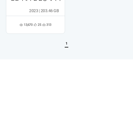
2023 | 203.46 GB
13,670
25
313
관
다
조
심
운
회
등
수
수
록
1