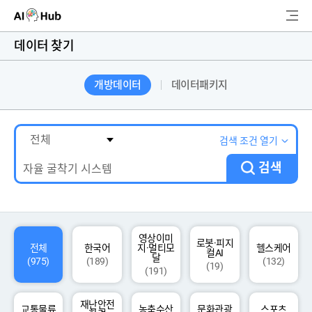
AI-Hub
데이터 찾기
로그인
회원가입
개방데이터
데이터패키지
검
색
AI 데이터찾기
검색 조건 열기
검색
AI 허브소개
리더보드
커뮤니티
영상이미
로봇·피지
전체
한국어
지·멀티모
헬스케어
컬AI
달
(975)
(189)
(132)
(19)
(191)
AI 개발지원
재난안전
고객지원
교통물류
농축수산
문화관광
스포츠