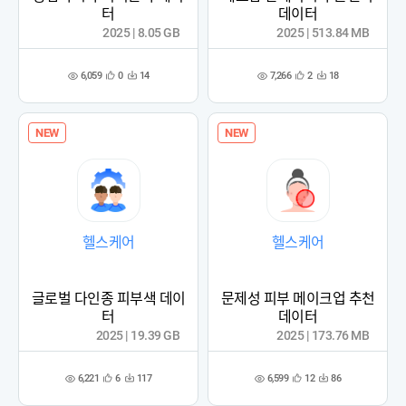
터
데이터
2025 | 8.05 GB
2025 | 513.84 MB
6,059
7,266
0
14
2
18
관
다
관
다
조
조
심
운
심
운
회
회
등
수
등
수
수
수
록
록
NEW
NEW
헬스케어
헬스케어
글로벌 다인종 피부색 데이
문제성 피부 메이크업 추천
터
데이터
2025 | 19.39 GB
2025 | 173.76 MB
6,221
6,599
6
117
12
86
관
다
관
다
조
조
심
운
심
운
회
회
등
수
등
수
수
수