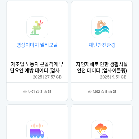
영상이미지·멀티모달
재난안전환경
제조업 노동자 근골격계 부
자연재해로 인한 생활시설
담요인 예방 데이터 (업사이
안전 데이터 (업사이클링)
클링)
2025 | 27.57 GB
2025 | 9.51 GB
4,401
4,602
3
38
8
25
관
다
관
다
조
조
심
운
심
운
회
회
등
수
등
수
수
수
록
록