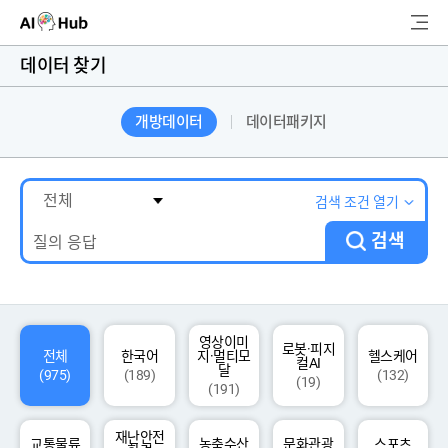
AI-Hub
데이터 찾기
로그인
회원가입
개방데이터
데이터패키지
검
색
AI 데이터찾기
검색 조건 열기
검색
AI 허브소개
리더보드
커뮤니티
영상이미
로봇·피지
전체
한국어
지·멀티모
헬스케어
컬AI
달
(975)
(189)
(132)
(19)
(191)
AI 개발지원
재난안전
고객지원
교통물류
농축수산
문화관광
스포츠