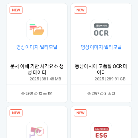
록
록
NEW
NEW
영상이미지·멀티모달
영상이미지·멀티모달
문서 이해 기반 시각요소 생
동남아시아 고품질 OCR 데
성 데이터
이터
2025 | 381.48 MB
2025 | 289.91 GB
8,980
7,927
12
151
2
21
관
다
관
다
조
조
심
운
심
운
회
회
등
수
등
수
수
수
록
록
NEW
NEW