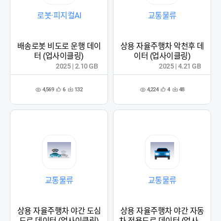
로봇·피지컬AI
교통물류
배송로봇 비도로 운행 데이
상용 자율주행차 악천후 데
터 (업사이클링)
이터 (업사이클링)
2025 | 2.10 GB
2025 | 4.21 GB
4,569
4,224
6
132
4
48
관
다
관
다
조
조
심
운
심
운
회
회
등
수
등
수
수
수
록
록
교통물류
교통물류
상용 자율주행차 야간 도심
상용 자율주행차 야간 자동
도로 데이터 (업사이클링)
차 전용도로 데이터 (업사이