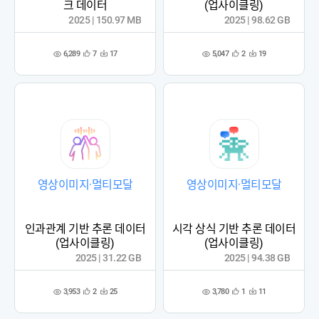
크 데이터
(업사이클링)
2025 | 150.97 MB
2025 | 98.62 GB
6,289
5,047
7
17
2
19
관
다
관
다
조
조
심
운
심
운
회
회
등
수
등
수
수
수
록
록
영상이미지·멀티모달
영상이미지·멀티모달
인과관계 기반 추론 데이터
시각 상식 기반 추론 데이터
(업사이클링)
(업사이클링)
2025 | 31.22 GB
2025 | 94.38 GB
3,953
3,780
2
25
1
11
관
다
관
다
조
조
심
운
심
운
회
회
등
수
등
수
수
수
록
록