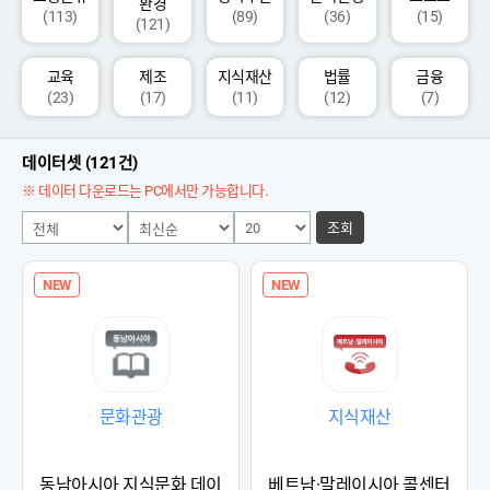
환경
(113)
(89)
(36)
(15)
(121)
교육
제조
지식재산
법률
금융
(23)
(17)
(11)
(12)
(7)
데이터셋 (121건)
※ 데이터 다운로드는 PC에서만 가능합니다.
조회
NEW
NEW
문화관광
지식재산
동남아시아 지식문화 데이
베트남·말레이시아 콜센터