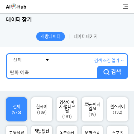
AI-Hub
데이터 찾기
로그인
회원가입
개방데이터
데이터패키지
검
색
AI 데이터찾기
검색 조건 열기
검색
AI 허브소개
리더보드
커뮤니티
영상이미
로봇·피지
전체
한국어
지·멀티모
헬스케어
컬AI
달
(975)
(189)
(132)
(19)
(191)
AI 개발지원
재난안전
고객지원
교통물류
농축수산
문화관광
스포츠