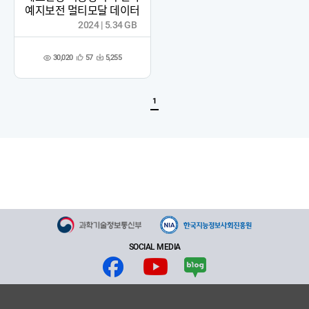
예지보전 멀티모달 데이터
2024 | 5.34 GB
30,020
57
5,255
관
다
조
심
운
회
등
수
수
록
1
SOCIAL MEDIA