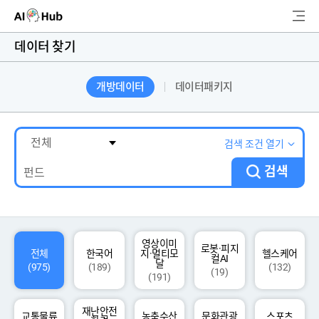
AI-Hub
데이터 찾기
로그인
회원가입
개방데이터
데이터패키지
검
색
AI 데이터찾기
검색 조건 열기
검색
AI 허브소개
리더보드
커뮤니티
영상이미
로봇·피지
전체
한국어
지·멀티모
헬스케어
컬AI
달
(975)
(189)
(132)
(19)
(191)
AI 개발지원
재난안전
고객지원
교통물류
농축수산
문화관광
스포츠