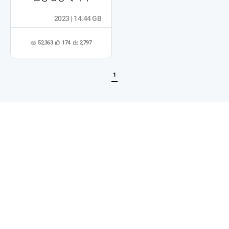
2023 | 14.44 GB
52,363
174
2,797
관
다
조
심
운
회
등
수
수
록
1