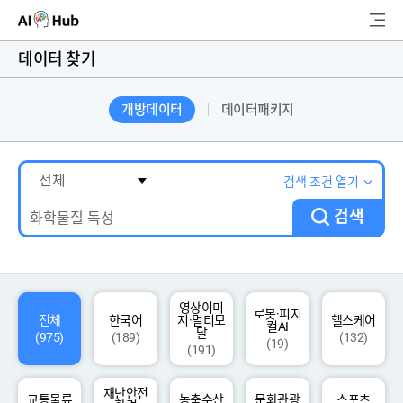
AI-Hub
데이터 찾기
로그인
회원가입
개방데이터
데이터패키지
검
색
AI 데이터찾기
검색 조건 열기
검색
AI 허브소개
리더보드
커뮤니티
영상이미
로봇·피지
전체
한국어
지·멀티모
헬스케어
컬AI
달
(975)
(189)
(132)
(19)
(191)
AI 개발지원
재난안전
고객지원
교통물류
농축수산
문화관광
스포츠