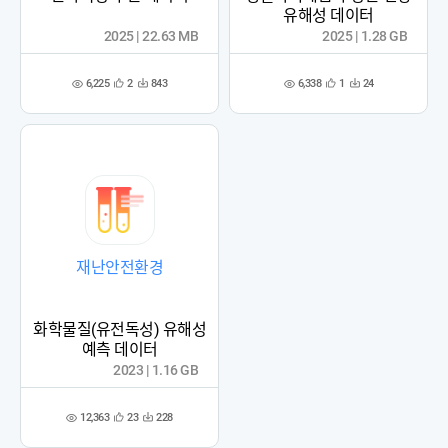
유해성 데이터
2025 | 22.63 MB
2025 | 1.28 GB
6,225
6,338
2
843
1
24
관
다
관
다
조
조
심
운
심
운
회
회
등
수
등
수
수
수
록
록
재난안전환경
화학물질(유전독성) 유해성
예측 데이터
2023 | 1.16 GB
12,363
23
228
관
다
조
심
운
회
등
수
수