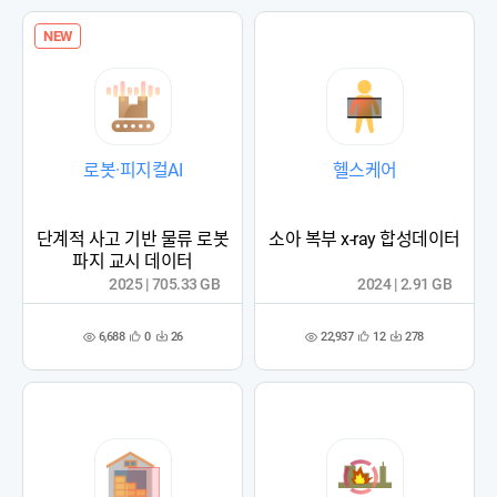
록
록
NEW
로봇·피지컬AI
헬스케어
단계적 사고 기반 물류 로봇
소아 복부 x-ray 합성데이터
파지 교시 데이터
2025 | 705.33 GB
2024 | 2.91 GB
6,688
22,937
0
26
12
278
관
다
관
다
조
조
심
운
심
운
회
회
등
수
등
수
수
수
록
록