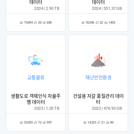
데이터
데이터
2024 | 2.90 TB
2024 | 551.37 GB
19,094
18,356
20
685
22
1,402
관
다
관
다
조
조
심
운
심
운
회
회
등
수
등
수
수
수
록
록
교통물류
재난안전환경
생활도로 객체인식 자율주
건설용 자갈 품질관리 데이
행 데이터
터
2023 | 1.20 TB
2023 | 476.93 GB
32,435
14,323
72
997
21
80
관
다
관
다
조
조
심
운
심
운
회
회
등
수
등
수
수
수
록
록