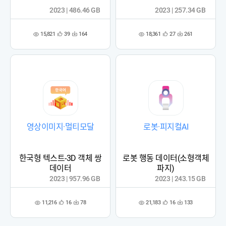
2023 | 486.46 GB
2023 | 257.34 GB
15,821
18,361
39
164
27
261
관
다
관
다
조
조
심
운
심
운
회
회
등
수
등
수
수
수
록
록
영상이미지·멀티모달
로봇·피지컬AI
한국형 텍스트-3D 객체 쌍
로봇 행동 데이터(소형객체
데이터
파지)
2023 | 957.96 GB
2023 | 243.15 GB
11,216
21,183
16
78
16
133
관
다
관
다
조
조
심
운
심
운
회
회
등
수
등
수
수
수
록
록