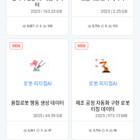
터
2025 | 163.23 GB
2025 | 2.25 GB
8,587
8,756
6
108
8
155
관
다
관
다
조
조
심
운
심
운
회
회
등
수
등
수
수
수
록
록
NEW
NEW
로봇·피지컬AI
로봇·피지컬AI
용접로봇 행동 생성 데이터
제조 공정 자동화 구현 로봇
티칭 데이터
2025 | 44.59 GB
2025 | 973.13 MB
6,361
9,756
3
47
4
96
관
다
관
다
조
조
심
운
심
운
회
회
등
수
등
수
수
수