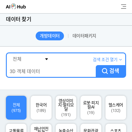
AI-Hub
데이터 찾기
로그인
회원가입
개방데이터
데이터패키지
검
색
AI 데이터찾기
검색 조건 열기
검색
AI 허브소개
리더보드
커뮤니티
영상이미
로봇·피지
전체
한국어
지·멀티모
헬스케어
컬AI
달
(975)
(189)
(132)
(19)
(191)
AI 개발지원
재난안전
고객지원
교통물류
농축수산
문화관광
스포츠