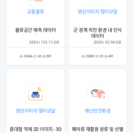
교통물류
영상이미지·멀티모달
물류공간 예측 데이터
군 경계 작전 환경 내 인식
데이터
2024 | 132.11 GB
2024 | 32.94 GB
33,456
25,802
45
807
69
401
관
다
관
다
조
조
심
운
심
운
회
회
등
수
등
수
수
수
록
록
영상이미지·멀티모달
재난안전환경
중대형 객체 2D 이미지 - 3D
폐의류 재활용 분류 및 선별