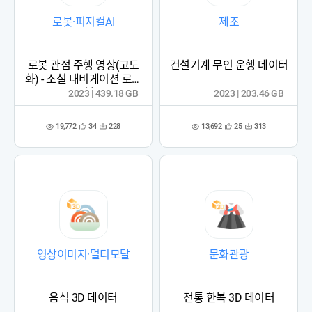
로봇·피지컬AI
제조
로봇 관점 주행 영상(고도
건설기계 무인 운행 데이터
화) - 소셜 내비게이션 로봇
주행
2023 | 439.18 GB
2023 | 203.46 GB
19,772
13,692
34
228
25
313
관
다
관
다
조
조
심
운
심
운
회
회
등
수
등
수
수
수
록
록
영상이미지·멀티모달
문화관광
음식 3D 데이터
전통 한복 3D 데이터