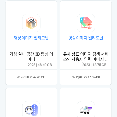
영상이미지·멀티모달
영상이미지·멀티모달
가상 실내 공간 3D 합성 데
유사 상표 이미지 검색 서비
이터
스의 사용자 입력 이미지 데
이터 (2023)
2023 | 48.40 GB
2023 | 12.75 GB
76,190
19,400
47
193
17
458
관
다
관
다
조
조
심
운
심
운
회
회
등
수
등
수
수
수
록
록