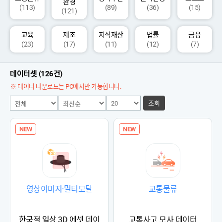
환경
(113)
(89)
(36)
(15)
(121)
교육
제조
지식재산
법률
금융
(23)
(17)
(11)
(12)
(7)
데이터셋 (126건)
※ 데이터 다운로드는 PC에서만 가능합니다.
조회
NEW
NEW
영상이미지·멀티모달
교통물류
한국적 일상 3D 에셋 데이
교통사고 모사 데이터