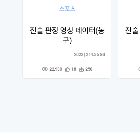
스포츠
전술 판정 영상 데이터(농
전술
구)
2022 | 214.36 GB
22,930
관
다
18
258
조
심
운
회
등
수
수
록