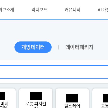
 허브소개
리더보드
커뮤니티
AI 
란?
리더보드(시범운영)
공지사항
AI데이터 
란?
활용성과 우수사례
책
품질가이드
개방데이터
데이터패키지
안내
미지·
로봇·피지컬
헬스케어
교