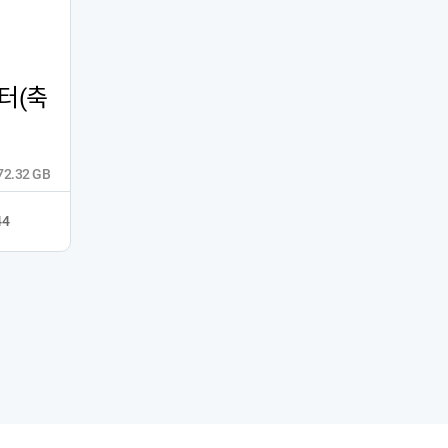
터(축
272.32 GB
44