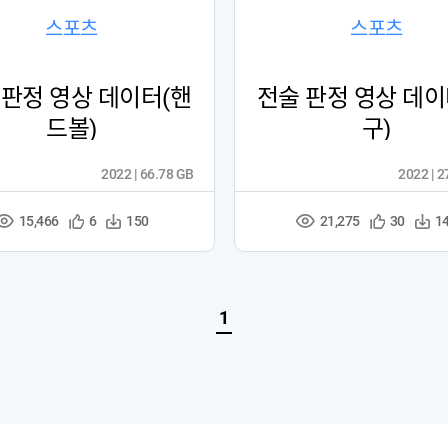
스포츠
스포츠
 판정 영상 데이터(핸
전술 판정 영상 데이
드볼)
구)
2022 | 66.78 GB
2022 | 
15,466
21,275
관
다
관
다
6
150
30
1
조
조
심
운
심
운
회
회
등
수
등
수
수
수
록
록
1