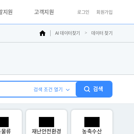
개발지원
고객지원
로그인
회원가입
홈
AI 데이터찾기
데이터 찾기
거래소
문의하기
자주찾는질문
민원접수
AI데이터등록신청
성과조사
검색
검색 조건 열기
통물류
재난안전환경
농축수산