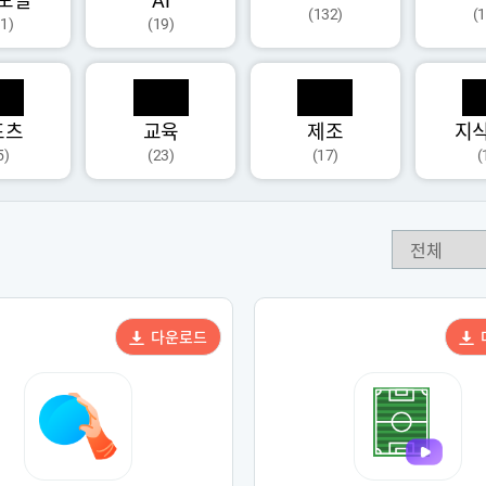
모달
AI
(132)
(
1)
(19)
포츠
교육
제조
지
5)
(23)
(17)
(
다운로드