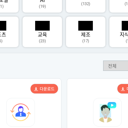
모달
AI
(132)
(
1)
(19)
포츠
교육
제조
지
5)
(23)
(17)
(
다운로드