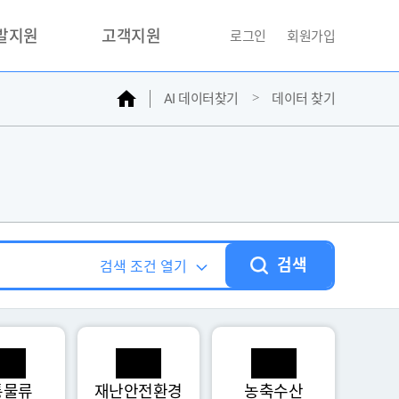
개발지원
고객지원
로그인
회원가입
홈
AI 데이터찾기
데이터 찾기
거래소
문의하기
자주찾는질문
민원접수
AI데이터등록신청
성과조사
검색
검색 조건 열기
통물류
재난안전환경
농축수산