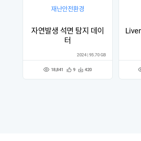
재난안전환경
자연발생 석면 탐지 데이
Live
터
2024 | 95.70 GB
18,841
관
다
9
420
조
심
운
회
등
수
수
록