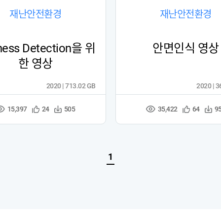
재난안전환경
재난안전환경
ness Detection을 위
안면인식 영상
한 영상
2020 | 713.02 GB
2020 | 
15,397
35,422
관
다
관
다
24
505
64
9
조
조
심
운
심
운
회
회
등
수
등
수
수
수
록
록
1