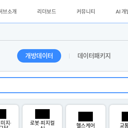
 허브소개
리더보드
커뮤니티
AI 
란?
리더보드(시범운영)
공지사항
AI데이터 
란?
활용성과 우수사례
책
품질가이드
개방데이터
데이터패키지
안내
미지·
로봇·피지컬
헬스케어
교