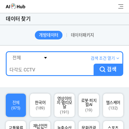
AI-Hub
데이터 찾기
로그인
회원가입
개방데이터
데이터패키지
검
색
AI 데이터찾기
검색 조건 열기
검색
AI 허브소개
리더보드
커뮤니티
영상이미
로봇·피지
전체
한국어
지·멀티모
헬스케어
컬AI
달
(975)
(189)
(132)
(19)
(191)
AI 개발지원
재난안전
고객지원
교통물류
농축수산
문화관광
스포츠