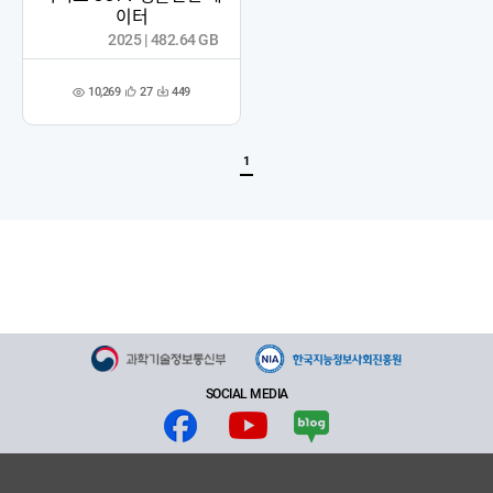
이터
2025 | 482.64 GB
10,269
27
449
관
다
조
심
운
회
등
수
수
록
1
SOCIAL MEDIA