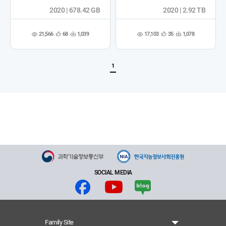
2020 | 678.42 GB
2020 | 2.92 TB
21,566
17,103
68
1,039
35
1,078
관
다
관
다
조
조
심
운
심
운
회
회
등
수
등
수
수
수
록
록
1
SOCIAL MEDIA
Family Site