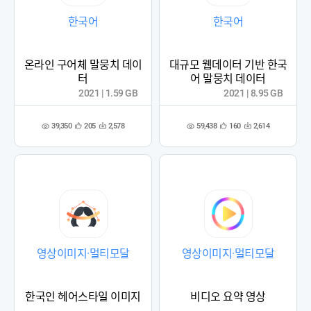
한국어
한국어
온라인 구어체 말뭉치 데이
대규모 웹데이터 기반 한국
터
어 말뭉치 데이터
2021 | 1.59 GB
2021 | 8.95 GB
39,350
59,438
205
2,578
160
2,614
관
다
관
다
조
조
심
운
심
운
회
회
등
수
등
수
수
수
록
록
영상이미지·멀티모달
영상이미지·멀티모달
한국인 헤어스타일 이미지
비디오 요약 영상