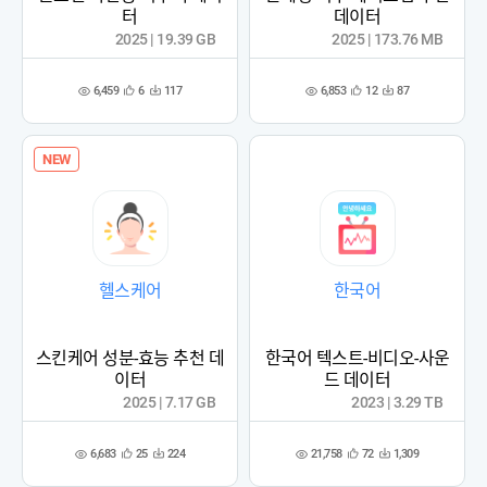
터
데이터
2025 | 19.39 GB
2025 | 173.76 MB
6,459
6,853
6
117
12
87
관
다
관
다
조
조
심
운
심
운
회
회
등
수
등
수
수
수
록
록
NEW
헬스케어
한국어
스킨케어 성분-효능 추천 데
한국어 텍스트-비디오-사운
이터
드 데이터
2025 | 7.17 GB
2023 | 3.29 TB
6,683
21,758
25
224
72
1,309
관
다
관
다
조
조
심
운
심
운
회
회
등
수
등
수
수
수