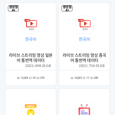
록
록
생성형
생성형
AI
AI
한국어
한국어
라이브 스트리밍 영상 일본
라이브 스트리밍 영상 중국
어 통번역 데이터
어 통번역 데이터
2023 | 698.26 GB
2023 | 734.53 GB
12,204
10,569
33
370
17
289
관
다
관
다
조
조
심
운
심
운
회
회
등
수
등
수
수
수
록
록