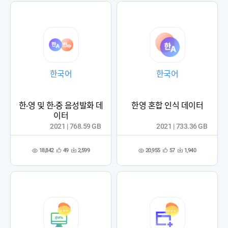
한국어
한국어
한-영 및 한-중 음성발화 데
한영 혼합 인식 데이터
이터
2021 | 768.59 GB
2021 | 733.36 GB
18,842
20,955
49
2,599
57
1,940
관
다
관
다
조
조
심
운
심
운
회
회
등
수
등
수
수
수
록
록