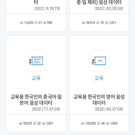
터
중·일 제외) 음성 데이터
2022 | 9.78 TB
2022 | 82.20 GB
12,238
94,514
27
985
18
1,071
관
다
관
다
조
조
심
운
심
운
회
회
등
수
등
수
수
수
록
록
교육
교육
교육용 한국인의 중국어·일
교육용 한국인의 영어 음성
본어 음성 데이터
데이터
2022 | 77.57 GB
2022 | 80.37 GB
95,023
102,800
22
1,851
44
1,568
관
다
관
다
조
조
심
운
심
운
회
회
등
수
등
수
수
수
록
록