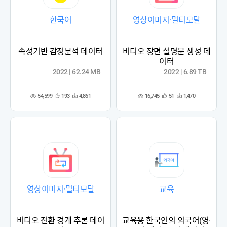
한국어
영상이미지·멀티모달
속성기반 감정분석 데이터
비디오 장면 설명문 생성 데
이터
2022 | 62.24 MB
2022 | 6.89 TB
54,599
16,745
193
4,861
51
1,470
관
다
관
다
조
조
심
운
심
운
회
회
등
수
등
수
수
수
록
록
영상이미지·멀티모달
교육
비디오 전환 경계 추론 데이
교육용 한국인의 외국어(영·