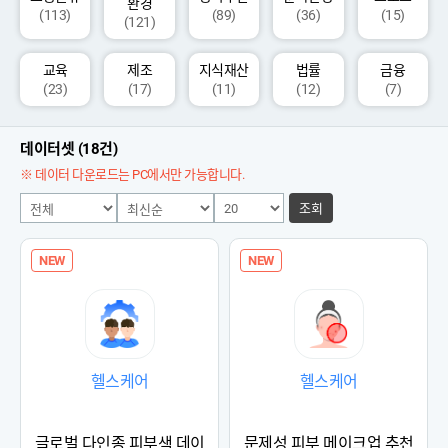
환경
(113)
(89)
(36)
(15)
(121)
교육
제조
지식재산
법률
금융
(23)
(17)
(11)
(12)
(7)
데이터셋 (18건)
※ 데이터 다운로드는 PC에서만 가능합니다.
조회
NEW
NEW
헬스케어
헬스케어
글로벌 다인종 피부색 데이
문제성 피부 메이크업 추천