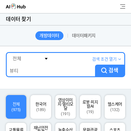
AI-Hub
데이터 찾기
로그인
회원가입
개방데이터
데이터패키지
검
색
AI 데이터찾기
검색 조건 열기
검색
AI 허브소개
리더보드
커뮤니티
영상이미
로봇·피지
전체
한국어
지·멀티모
헬스케어
컬AI
달
(975)
(189)
(132)
(19)
(191)
AI 개발지원
재난안전
고객지원
교통물류
농축수산
문화관광
스포츠