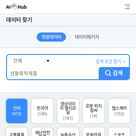
AI-Hub
데이터 찾기
로그인
회원가입
개방데이터
데이터패키지
검
색
AI 데이터찾기
검색 조건 열기
검색
AI 허브소개
리더보드
커뮤니티
영상이미
로봇·피지
전체
한국어
지·멀티모
헬스케어
컬AI
달
(975)
(189)
(132)
(19)
(191)
AI 개발지원
재난안전
고객지원
교통물류
농축수산
문화관광
스포츠