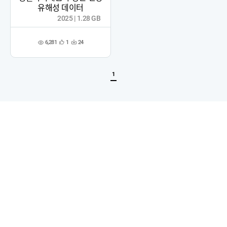
유해성 데이터
2025 | 1.28 GB
6,281
1
24
관
다
조
심
운
회
등
수
수
록
1