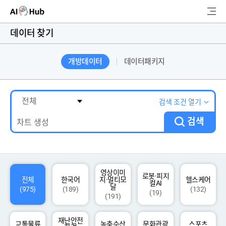
AI-Hub
데이터 찾기
로그인
회원가입
개방데이터
데이터패키지
검
색
AI 데이터찾기
검색 조건 열기
검색
AI 허브소개
리더보드
커뮤니티
영상이미
로봇·피지
전체
한국어
지·멀티모
헬스케어
컬AI
달
(975)
(189)
(132)
(19)
(191)
AI 개발지원
재난안전
고객지원
교통물류
농축수산
문화관광
스포츠