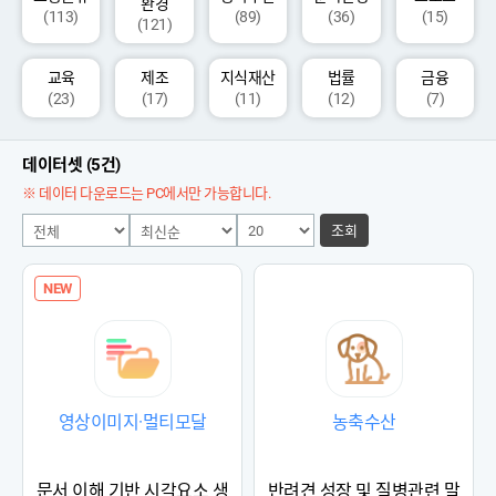
환경
(113)
(89)
(36)
(15)
(121)
교육
제조
지식재산
법률
금융
(23)
(17)
(11)
(12)
(7)
데이터셋 (5건)
※ 데이터 다운로드는 PC에서만 가능합니다.
조회
NEW
영상이미지·멀티모달
농축수산
문서 이해 기반 시각요소 생
반려견 성장 및 질병관련 말