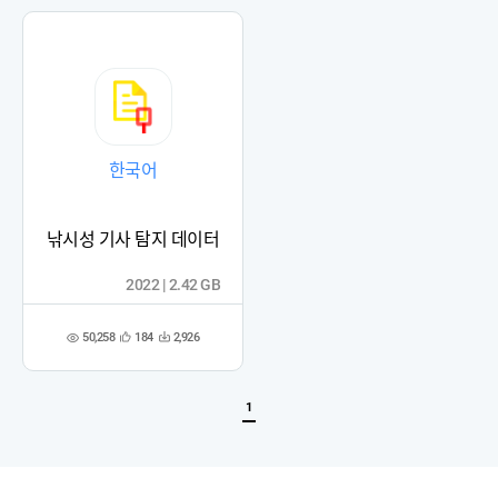
록
록
한국어
낚시성 기사 탐지 데이터
2022 | 2.42 GB
50,258
184
2,926
관
다
조
심
운
회
등
수
수
록
1