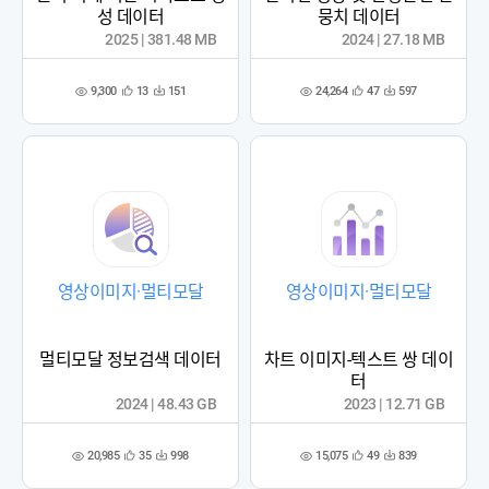
성 데이터
뭉치 데이터
2025 | 381.48 MB
2024 | 27.18 MB
9,300
24,264
13
151
47
597
관
다
관
다
조
조
심
운
심
운
회
회
등
수
등
수
수
수
록
록
영상이미지·멀티모달
영상이미지·멀티모달
멀티모달 정보검색 데이터
차트 이미지-텍스트 쌍 데이
터
2024 | 48.43 GB
2023 | 12.71 GB
20,985
15,075
35
998
49
839
관
다
관
다
조
조
심
운
심
운
회
회
등
수
등
수
수
수