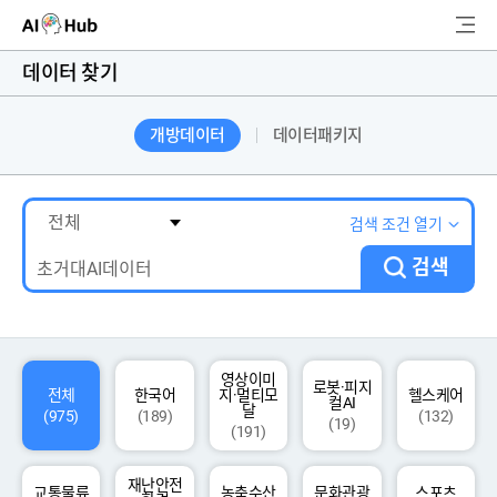
AI-Hub
데이터 찾기
로그인
회원가입
개방데이터
데이터패키지
검
색
AI 데이터찾기
검색 조건 열기
검색
AI 허브소개
리더보드
커뮤니티
영상이미
로봇·피지
전체
한국어
지·멀티모
헬스케어
컬AI
달
(975)
(189)
(132)
(19)
(191)
AI 개발지원
재난안전
고객지원
교통물류
농축수산
문화관광
스포츠