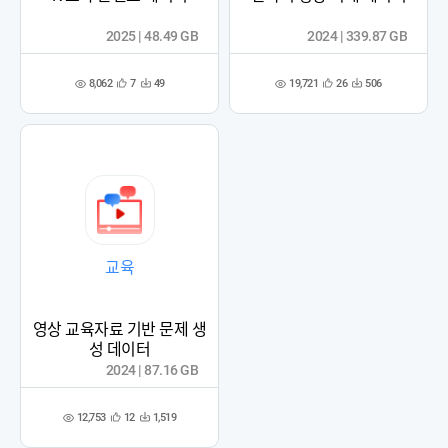
2025 | 48.49 GB
2024 | 339.87 GB
8,062
19,721
7
49
26
506
관
다
관
다
조
조
심
운
심
운
회
회
등
수
등
수
수
수
록
록
교육
영상 교육자료 기반 문제 생
성 데이터
2024 | 87.16 GB
12,753
12
1,519
관
다
조
심
운
회
등
수
수