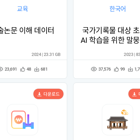
교육
한국어
술논문 이해 데이터
국가기록물 대상 
AI 학습을 위한 말뭉
이터
2024 | 23.31 GB
2023 | 8
23,691
37,576
관
다
관
다
48
681
99
1,
조
조
심
운
심
운
회
회
등
수
등
수
수
수
록
록
다운로드