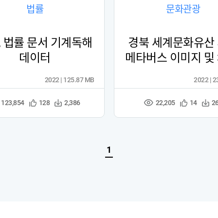
법률
문화관광
, 법률 문서 기계독해
경북 세계문화유산
데이터
메타버스 이미지 및 
이터
2022 | 125.87 MB
2022 | 
123,854
22,205
관
다
관
다
128
2,386
14
2
조
심
운
심
운
회
등
수
등
수
수
록
록
1