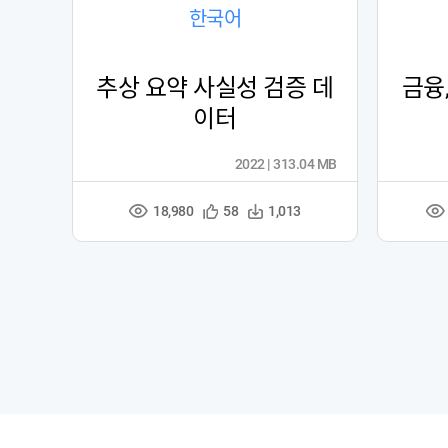
한국어
추상 요약 사실성 검증 데
금융
이터
2022 | 313.04 MB
18,980
관
다
58
1,013
조
조
심
운
회
회
등
수
수
수
록