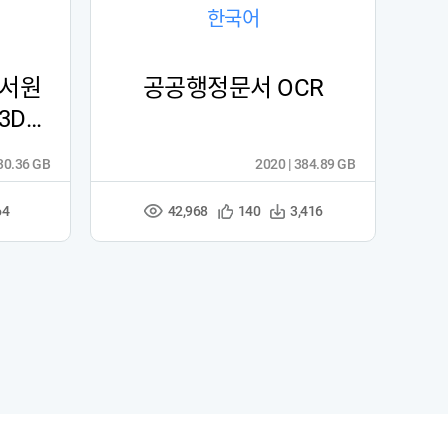
한국어
 서원
공공행정문서 OCR
3D데
230.36 GB
2020 | 384.89 GB
42,968
관
다
64
140
3,416
조
심
운
회
등
수
수
록