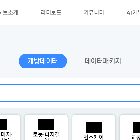
 허브소개
리더보드
커뮤니티
AI 
란?
리더보드(시범운영)
공지사항
AI데이터 
란?
활용성과 우수사례
책
품질가이드
개방데이터
데이터패키지
안내
미지·
로봇·피지컬
헬스케어
교