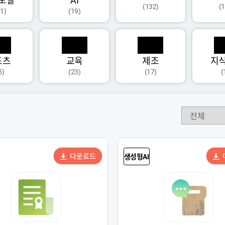
모달
AI
(132)
(
1)
(19)
포츠
교육
제조
지
5)
(23)
(17)
(
다운로드
생성형AI