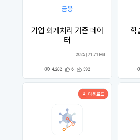
금융
기업 회계처리 기준 데이
학
터
2025 | 71.71 MB
4,282
관
다
6
392
조
심
운
회
등
수
수
록
다운로드