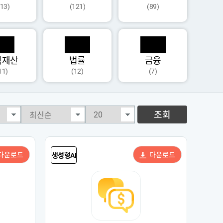
113)
(121)
(89)
식재산
법률
금융
11)
(12)
(7)
조회
다운로드
다운로드
생성형AI