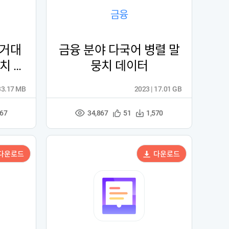
금융
초거대
금융 분야 다국어 병렬 말
치 데
뭉치 데이터
33.17 MB
2023 | 17.01 GB
34,867
관
다
767
51
1,570
조
심
운
회
등
수
수
록
다운로드
다운로드