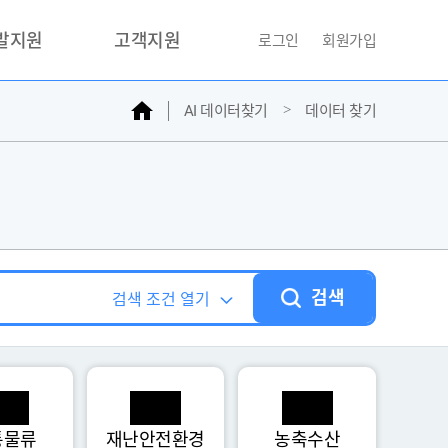
개발지원
고객지원
로그인
회원가입
홈
AI 데이터찾기
데이터 찾기
거래소
문의하기
자주찾는질문
민원접수
AI데이터등록신청
성과조사
검색
검색 조건 열기
통물류
재난안전환경
농축수산