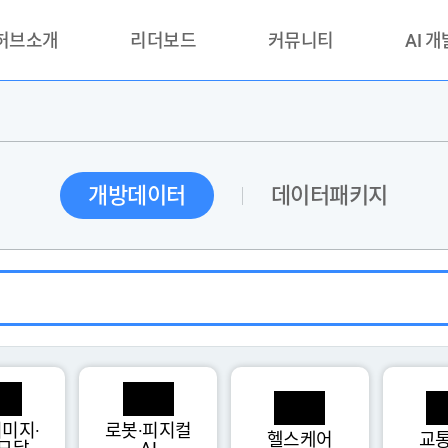
 허브소개
리더보드
커뮤니티
AI 
란?
리더보드(시범운영)
공지사항
AI데이터 
란?
활용성과 우수사례
책
품질가이드
개방데이터
데이터패키지
안내
미지·
로봇·피지컬
헬스케어
교