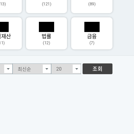
113)
(121)
(89)
식재산
법률
금융
11)
(12)
(7)
조회