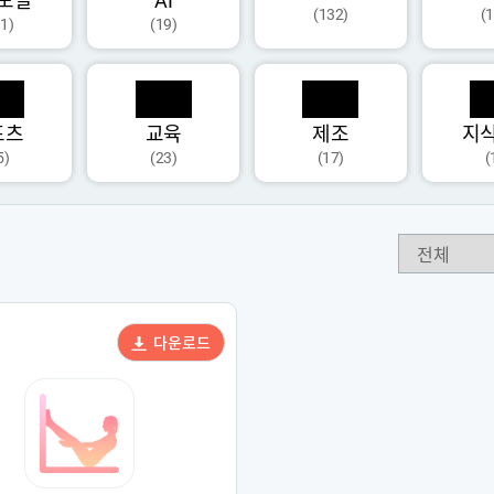
모달
AI
(132)
(
1)
(19)
포츠
교육
제조
지
5)
(23)
(17)
(
다운로드