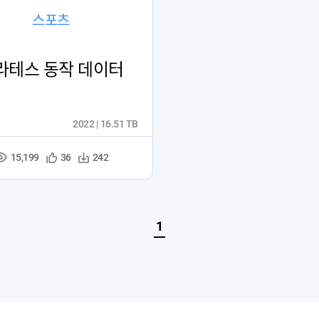
스포츠
라테스 동작 데이터
2022 | 16.51 TB
15,199
관
다
36
242
조
심
운
회
등
수
수
록
1