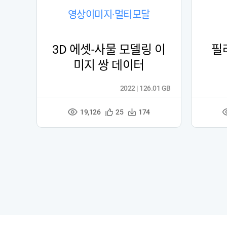
영상이미지·멀티모달
3D 에셋-사물 모델링 이
필
미지 쌍 데이터
2022 | 126.01 GB
19,126
관
다
25
174
조
심
운
회
등
수
수
록