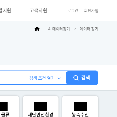
개발지원
고객지원
로그인
회원가입
홈
AI 데이터찾기
데이터 찾기
거래소
문의하기
자주찾는질문
민원접수
AI데이터등록신청
성과조사
검색
검색 조건 열기
통물류
재난안전환경
농축수산