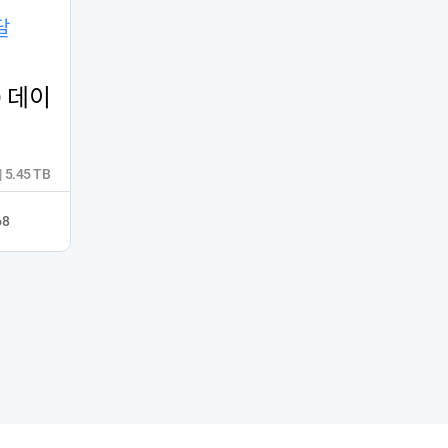
달
D 데이
| 5.45 TB
68