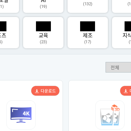
모달
AI
(132)
(
1)
(19)
포츠
교육
제조
지
5)
(23)
(17)
(
다운로드