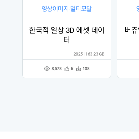
영상이미지·멀티모달
한국적 일상 3D 에셋 데이
버츄
터
2025 | 163.23 GB
8,578
관
다
6
108
조
심
운
회
등
수
수
록