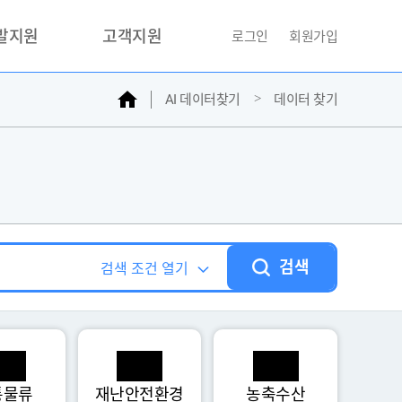
개발지원
고객지원
로그인
회원가입
홈
AI 데이터찾기
데이터 찾기
거래소
문의하기
자주찾는질문
민원접수
AI데이터등록신청
성과조사
검색
검색 조건 열기
통물류
재난안전환경
농축수산