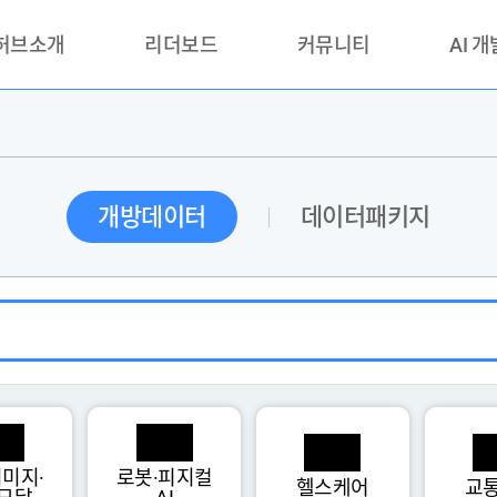
 허브소개
리더보드
커뮤니티
AI 
란?
리더보드(시범운영)
공지사항
AI데이터 
란?
활용성과 우수사례
책
품질가이드
개방데이터
데이터패키지
안내
미지·
로봇·피지컬
헬스케어
교