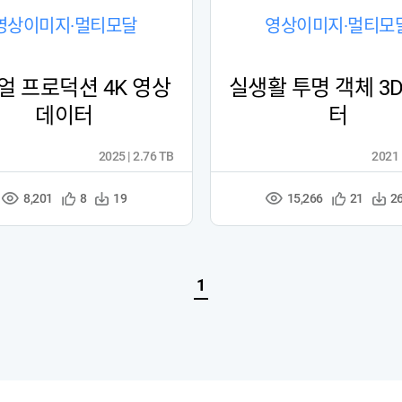
영상이미지·멀티모달
영상이미지·멀티모
얼 프로덕션 4K 영상
실생활 투명 객체 3
데이터
터
2025 | 2.76 TB
2021 
8,201
15,266
관
다
관
다
8
19
21
2
조
조
심
운
심
운
회
회
등
수
등
수
수
수
록
록
1