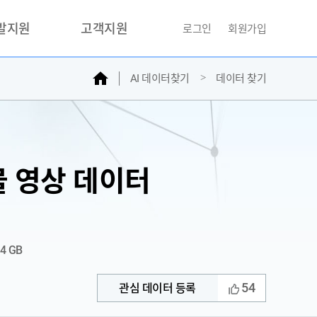
개발지원
고객지원
로그인
회원가입
홈
AI 데이터찾기
데이터 찾기
거래소
문의하기
자주찾는질문
민원접수
AI데이터등록신청
물 영상 데이터
성과조사
34 GB
54
관심 데이터 등록