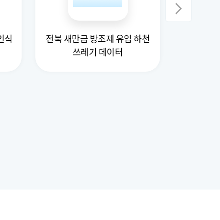
 인식
전북 새만금 방조제 유입 하천
과적차량
쓰레기 데이터