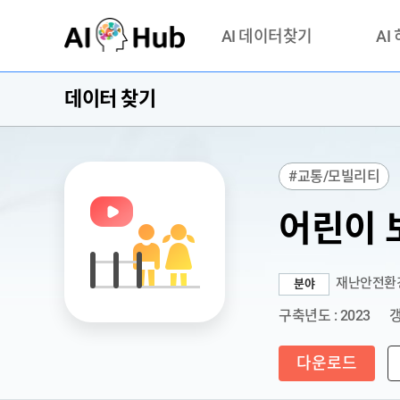
AI-Hub
AI 데이터찾기
AI
데이터 찾기
데이터 찾기
AI 허브
기관 제공 데이터
안심존이
AI 허브 오픈 API
이용정
#교통/모빌리티
연락처 
어린이 
재난안전환
분야
구축년도 : 2023
갱
다운로드