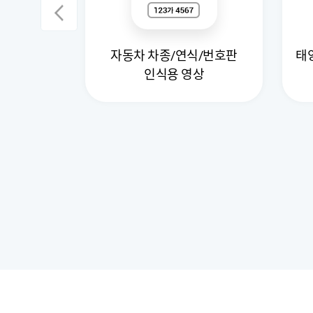
자동차 차종/연식/번호판
태
지 데이터
인식용 영상