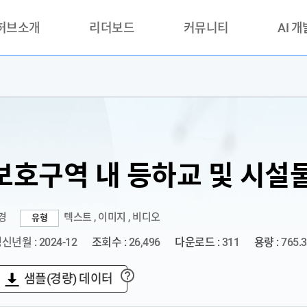
 허브소개
리더보드
커뮤니티
AI 
란?
리더보드(시범운영)
공지사항
AI데이터 
란?
활용성과 우수사례
책
품질가이드
안내
보호구역 내 등하교 및 시설
경
텍스트 , 이미지 , 비디오
유형
신년월 : 2024-12
조회수 :
26,496
다운로드 :
311
용량 :
765.
샘플(경량) 데이터
?