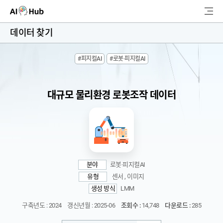
AI-Hub
데이터 찾기
로그인
회원가입
#피지컬AI
#로봇·피지컬AI
검
색
대규모 물리환경 로봇조작 데이터
AI 데이터찾기
AI 허브소개
리더보드
분야
로봇·피지컬AI
커뮤니티
유형
센서 , 이미지
생성 방식
LMM
AI 개발지원
구축년도 : 2024
갱신년월 : 2025-06
조회수 :
14,748
다운로드 :
285
고객지원