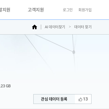
개발지원
고객지원
로그인
회원가입
홈
AI 데이터찾기
데이터 찾기
거래소
문의하기
자주찾는질문
민원접수
AI데이터등록신청
성과조사
.23 GB
13
관심 데이터 등록