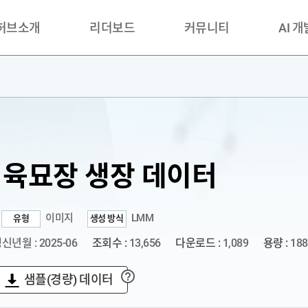
 허브소개
리더보드
커뮤니티
AI 
란?
리더보드(시범운영)
공지사항
AI데이터 
란?
활용성과 우수사례
책
품질가이드
안내
or 육묘장 생장 데이터
이미지
LMM
유형
생성 방식
신년월 : 2025-06
조회수 :
13,656
다운로드 :
1,089
용량 :
188
샘플(경량) 데이터
?