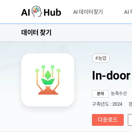
AI-Hub
AI 데이터찾기
AI
데이터 찾기
데이터 찾기
AI 허브
기관 제공 데이터
안심존이
AI 허브 오픈 API
이용정
#농업
연락처 
In-do
농축수산
분야
구축년도 : 2024
갱
다운로드