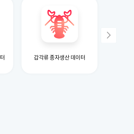
이터
갑각류 종자생산 데이터
작물 종자