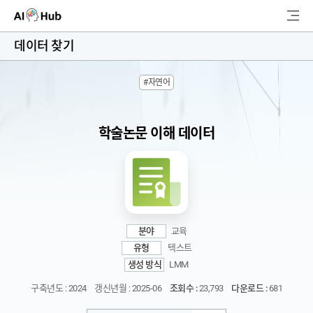
AI-Hub
데이터 찾기
로그인
회원가입
#자연어
검
색
학술논문 이해 데이터
AI 데이터찾기
AI 허브소개
리더보드
분야
교육
커뮤니티
유형
텍스트
생성 방식
LMM
AI 개발지원
구축년도 : 2024
갱신년월 : 2025-06
조회수 :
23,793
다운로드 :
681
고객지원