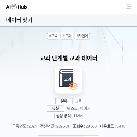
AI-Hub
데이터 찾기
로그인
회원가입
#교육
# 교과
#자연어
검
색
교과 단계별 교과 데이터
AI 데이터찾기
AI 허브소개
리더보드
분야
교육
커뮤니티
유형
텍스트 , 이미지
생성 방식
LMM
AI 개발지원
구축년도 : 2024
갱신년월 : 2026-01
조회수 :
28,530
다운로드 :
5,415
고객지원