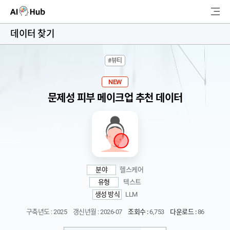
AI-Hub
데이터 찾기
로그인
회원가입
#뷰티
검
색
NEW
문제성 피부 메이크업 추천 데이터
AI 데이터찾기
AI 허브소개
리더보드
분야
헬스케어
커뮤니티
유형
텍스트
생성 방식
LLM
AI 개발지원
구축년도 : 2025
갱신년월 : 2026-07
조회수 :
6,753
다운로드 :
86
고객지원