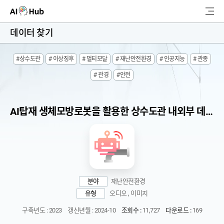
AI-Hub
데이터 찾기
로그인
회원가입
#상수도관
# 이상징후
# 멀티모달
# 재난안전환경
# 인공지능
# 관종
검
# 관경
#안전
색
AI 데이터찾기
AI탑재 생체모방로봇을 활용한 상수도관 내외부 데이터
AI 허브소개
리더보드
커뮤니티
분야
재난안전환경
유형
오디오 , 이미지
AI 개발지원
구축년도 : 2023
갱신년월 : 2024-10
조회수 :
11,727
다운로드 :
169
고객지원