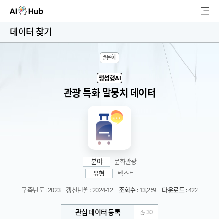
AI-Hub
데이터 찾기
로그인
회원가입
#문화
검
색
생성형AI
관광 특화 말뭉치 데이터
AI 데이터찾기
AI 허브소개
리더보드
분야
문화관광
커뮤니티
유형
텍스트
구축년도 : 2023
갱신년월 : 2024-12
조회수 :
13,259
다운로드 :
422
AI 개발지원
관심 데이터 등록
30
고객지원