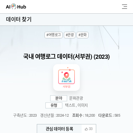
AI-Hub
데이터 찾기
로그인
회원가입
#여행로그
#관광
#문화
검
색
국내 여행로그 데이터(서부권) (2023)
AI 데이터찾기
AI 허브소개
리더보드
분야
문화관광
커뮤니티
유형
텍스트 , 이미지
구축년도 : 2023
갱신년월 : 2024-12
조회수 :
18,200
다운로드 :
585
AI 개발지원
관심 데이터 등록
33
고객지원