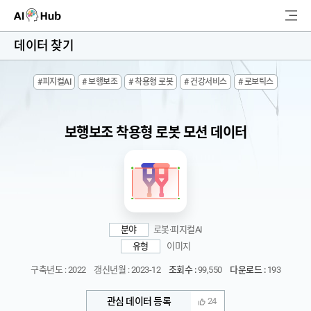
AI-Hub
데이터 찾기
로그인
회원가입
#피지컬AI
# 보행보조
# 착용형 로봇
# 건강서비스
# 로보틱스
검
색
보행보조 착용형 로봇 모션 데이터
AI 데이터찾기
AI 허브소개
리더보드
분야
로봇·피지컬AI
커뮤니티
유형
이미지
구축년도 : 2022
갱신년월 : 2023-12
조회수 :
99,550
다운로드 :
193
AI 개발지원
관심 데이터 등록
24
고객지원