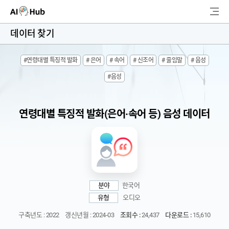
AI-Hub
데이터 찾기
로그인
회원가입
#연령대별 특징적 발화
# 은어
# 속어
# 신조어
# 줄임말
# 음성
검
#음성
색
AI 데이터찾기
연령대별 특징적 발화(은어·속어 등) 음성 데이터
AI 허브소개
리더보드
커뮤니티
분야
한국어
유형
오디오
AI 개발지원
구축년도 : 2022
갱신년월 : 2024-03
조회수 :
24,437
다운로드 :
15,610
고객지원