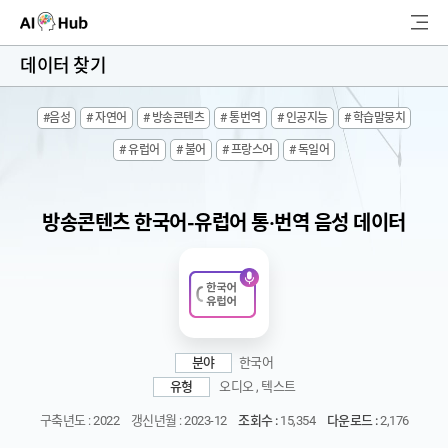
AI-Hub
데이터 찾기
로그인
회원가입
#음성
# 자연어
# 방송콘텐츠
# 통번역
# 인공지능
# 학습말뭉치
검
# 유럽어
# 불어
# 프랑스어
# 독일어
색
AI 데이터찾기
방송콘텐츠 한국어-유럽어 통·번역 음성 데이터
AI 허브소개
리더보드
커뮤니티
분야
한국어
유형
오디오 , 텍스트
AI 개발지원
구축년도 : 2022
갱신년월 : 2023-12
조회수 :
15,354
다운로드 :
2,176
고객지원