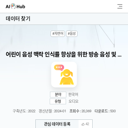
AI-Hub
데이터 찾기
로그인
회원가입
#자연어
#음성
검
색
어린이 음성 맥락 인식률 향상을 위한 방송 음성 및 자연어 처리 학습용 데이터
AI 데이터찾기
AI 허브소개
리더보드
분야
한국어
커뮤니티
유형
오디오
구축년도 : 2022
갱신년월 : 2024-01
조회수 :
20,369
다운로드 :
530
AI 개발지원
관심 데이터 등록
42
고객지원