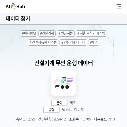
AI-Hub
데이터 찾기
로그인
회원가입
#피지컬AI
#건설기계
# 인공지능
# 자율 굴착기 시스템
검
# 건설자동화 시스템
# 건설기계 데이터
#제조
색
AI 데이터찾기
건설기계 무인 운행 데이터
AI 허브소개
리더보드
커뮤니티
분야
제조
유형
텍스트 , 이미지
AI 개발지원
구축년도 : 2023
갱신년월 : 2024-12
조회수 :
13,706
다운로드 :
313
고객지원