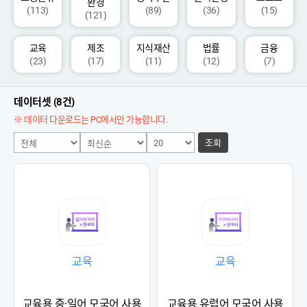
환경
(113)
(89)
(36)
(15)
(121)
교육
제조
지식재산
법률
금융
(23)
(17)
(11)
(12)
(7)
데이터셋 (8건)
※ 데이터 다운로드는 PC에서만 가능합니다.
조회
교육
교육
교육용 중·일어 모국어 사용
교육용 유럽어 모국어 사용