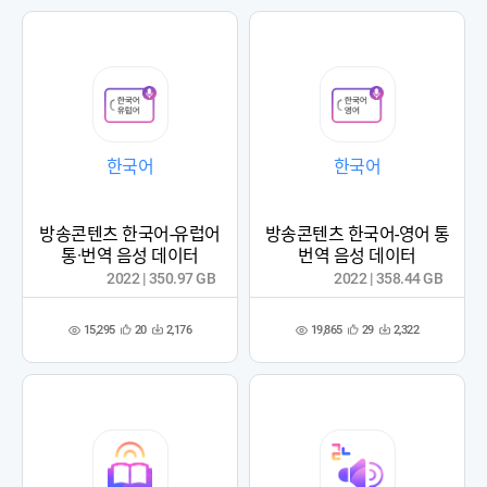
록
록
한국어
한국어
방송콘텐츠 한국어-유럽어
방송콘텐츠 한국어-영어 통
통·번역 음성 데이터
번역 음성 데이터
2022 | 350.97 GB
2022 | 358.44 GB
15,295
19,865
20
2,176
29
2,322
관
다
관
다
조
조
심
운
심
운
회
회
등
수
등
수
수
수
록
록