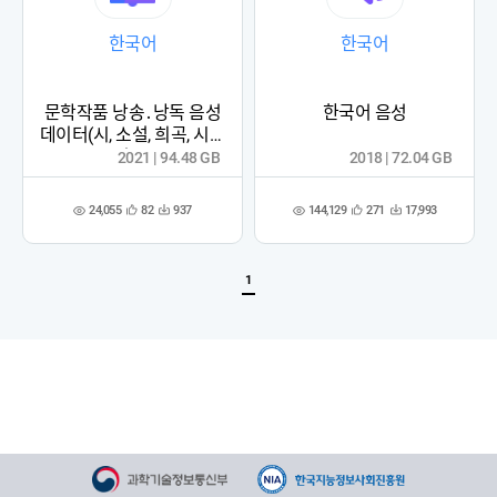
한국어
한국어
문학작품 낭송․낭독 음성
한국어 음성
데이터(시, 소설, 희곡, 시나
리오)
2021 | 94.48 GB
2018 | 72.04 GB
24,055
144,129
82
937
271
17,993
관
다
관
다
조
조
심
운
심
운
회
회
등
수
등
수
수
수
록
록
1