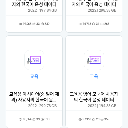
자의 한국어 음성 데이터
자의 한국어 음성 데이터
2022 | 197.84 GB
2022 | 298.38 GB
97,963
76,713
33
339
31
265
관
다
관
다
조
조
심
운
심
운
회
회
등
수
등
수
수
수
록
록
교육
교육
교육용 아시아어(중·일어 제
교육용 영어 모국어 사용자
외) 사용자의 한국어 음성
의 한국어 음성 데이터
데이터
2022 | 299.78 GB
2022 | 194.38 GB
98,564
97,968
33
313
28
355
관
다
관
다
조
조
심
운
심
운
회
회
등
수
등
수
수
수