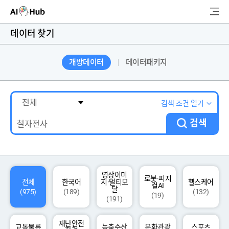
AI-Hub
데이터 찾기
로그인
회원가입
개방데이터
데이터패키지
검
색
AI 데이터찾기
검색 조건 열기
검색
AI 허브소개
리더보드
커뮤니티
영상이미
로봇·피지
전체
한국어
지·멀티모
헬스케어
컬AI
달
(975)
(189)
(132)
(19)
(191)
AI 개발지원
재난안전
고객지원
교통물류
농축수산
문화관광
스포츠