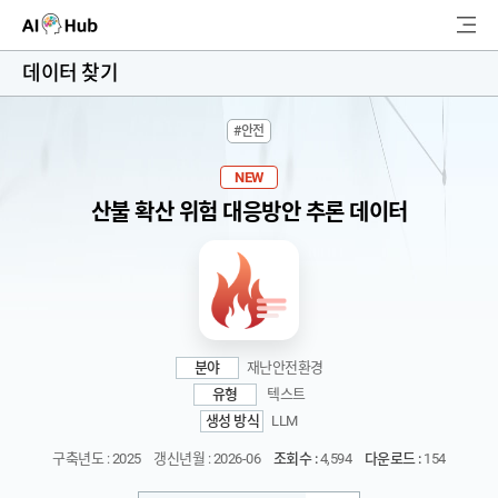
AI-Hub
데이터 찾기
로그인
회원가입
#안전
검
색
NEW
산불 확산 위험 대응방안 추론 데이터
AI 데이터찾기
AI 허브소개
리더보드
분야
재난안전환경
커뮤니티
유형
텍스트
생성 방식
LLM
AI 개발지원
구축년도 : 2025
갱신년월 : 2026-06
조회수 :
4,594
다운로드 :
154
고객지원