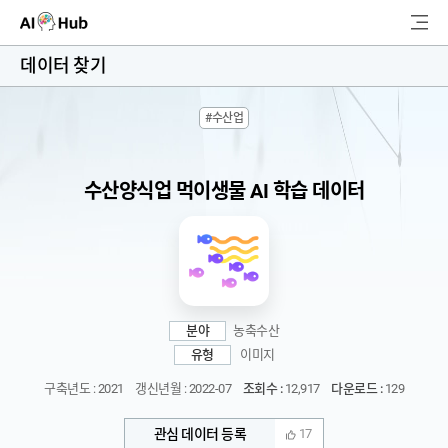
AI-Hub
데이터 찾기
로그인
회원가입
#수산업
검
색
수산양식업 먹이생물 AI 학습 데이터
AI 데이터찾기
AI 허브소개
리더보드
분야
농축수산
커뮤니티
유형
이미지
구축년도 : 2021
갱신년월 : 2022-07
조회수 :
12,917
다운로드 :
129
AI 개발지원
관심 데이터 등록
17
고객지원