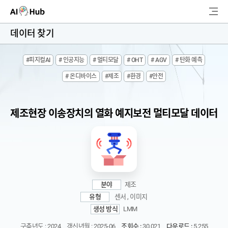
AI-Hub
데이터 찾기
로그인
회원가입
#피지컬AI
# 인공지능
# 멀티모달
# OHT
# AGV
# 탄화 예측
검
# 온디바이스
#제조
#환경
#안전
색
AI 데이터찾기
제조현장 이송장치의 열화 예지보전 멀티모달 데이터
AI 허브소개
리더보드
커뮤니티
분야
제조
유형
센서 , 이미지
AI 개발지원
생성 방식
LMM
고객지원
구축년도 : 2024
갱신년월 : 2025-06
조회수 :
30,021
다운로드 :
5,255