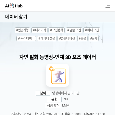
AI-Hub
데이터 찾기
로그인
회원가입
#인공지능
# 데이터셋
# 모션캡쳐
# 얼굴 모션
# 바디 모션
검
# 포즈 데이터
# 데이터 생성
#컴퓨터 비전
#음성
#문화
색
AI 데이터찾기
자연 발화 동영상-인체 3D 포즈 데이터
AI 허브소개
리더보드
커뮤니티
분야
영상이미지·멀티모달
유형
3D
AI 개발지원
생성 방식
LMM
고객지원
구축년도 : 2024
갱신년월 : 2025-06
조회수 :
18,943
다운로드 :
1,150