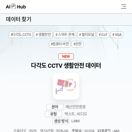
AI-Hub
데이터 찾기
로그인
회원가입
#다각도 CCTV
# 생활안전
# 스마트 관제
# 멀티모달
# CoT
# VQA
검
#컴퓨터 비전
#안전
색
AI 데이터찾기
NEW
다각도 CCTV 생활안전 데이터
AI 허브소개
리더보드
커뮤니티
분야
재난안전환경
유형
텍스트 , 비디오
AI 개발지원
생성 방식
LMM
고객지원
구축년도 : 2025
갱신년월 : 2026-06
조회수 :
10,024
다운로드 :
448