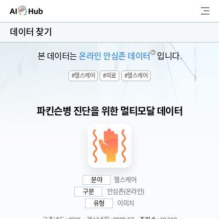
AI-Hub
데이터 찾기
로그인
회원가입
?
본 데이터는
온라인 안심존 데이터
입니다.
검
#헬스케어
#의료
#헬스케어
색
AI 데이터찾기
파킨슨병 진단을 위한 멀티모달 데이터
AI 허브소개
리더보드
커뮤니티
분야
헬스케어
AI 개발지원
구분
안심존(온라인)
유형
이미지
고객지원