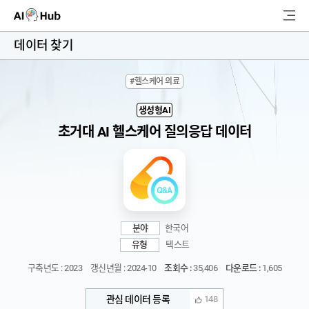
AI-Hub
데이터 찾기
로그인
회원가입
#헬스케어 의료
검
색
생성형AI
초거대 AI 헬스케어 질의응답 데이터
AI 데이터찾기
AI 허브소개
리더보드
분야
한국어
커뮤니티
유형
텍스트
구축년도 : 2023
갱신년월 : 2024-10
조회수 :
35,406
다운로드 :
1,605
AI 개발지원
관심 데이터 등록
148
고객지원