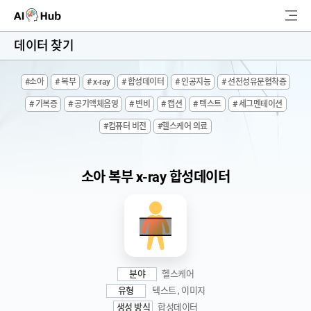
AI-Hub
데이터 찾기
로그인
회원가입
#소아
# 복부
# x-ray
# 합성데이터
# 인공지능
# 선천성유문협착증
검
# 기복증
# 공기액체음영
# 변비
# 캡션
# 텍스트
# 세그멘테이션
색
#컴퓨터 비전
#헬스케어 의료
AI 데이터찾기
AI 허브소개
소아 복부 x-ray 합성데이터
리더보드
커뮤니티
AI 개발지원
분야
헬스케어
유형
텍스트 , 이미지
고객지원
생성 방식
합성데이터