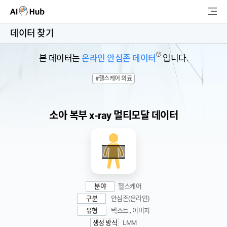
AI-Hub
데이터 찾기
로그인
회원가입
?
본 데이터는
온라인 안심존 데이터
입니다.
검
#헬스케어 의료
색
AI 데이터찾기
소아 복부 x-ray 멀티모달 데이터
AI 허브소개
리더보드
커뮤니티
분야
헬스케어
AI 개발지원
구분
안심존(온라인)
유형
텍스트 , 이미지
생성 방식
LMM
고객지원